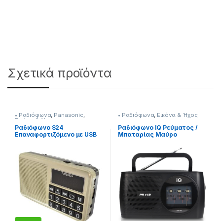
Σχετικά προϊόντα
• Ραδιόφωνα
,
Panasonic
,
• Ραδιόφωνα
,
Εικόνα & Ήχος
Εικόνα & Ήχος
Ραδιόφωνο S24
Ραδιόφωνο IQ Ρεύματος /
Επαναφορτιζόμενο με USB
Μπαταρίας Μαύρο
[807262014]