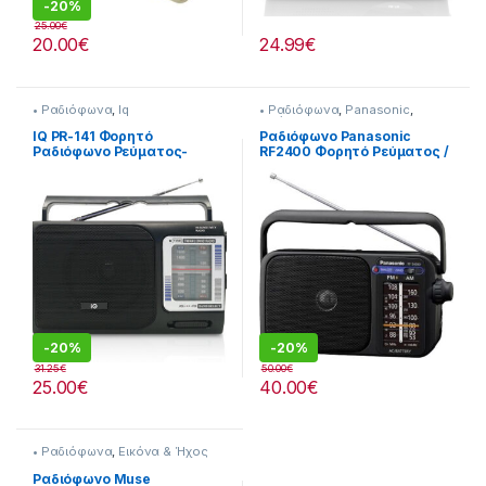
-
20%
25.00
€
20.00
€
24.99
€
• Ραδιόφωνα
,
Iq
• Ραδιόφωνα
,
Panasonic
,
Εικόνα & Ήχος
IQ PR-141 Φορητό
Ραδιόφωνο Panasonic
Ραδιόφωνο Ρεύματος-
RF2400 Φορητό Ρεύματος /
Μπαταρίας Μαύρο
Μπαταρίας Μαύρο
-
20%
-
20%
31.25
€
50.00
€
25.00
€
40.00
€
• Ραδιόφωνα
,
Εικόνα & Ήχος
Ραδιόφωνο Muse