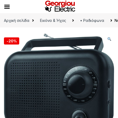
Skip to navigation
Skip to content
Αρχική σελίδα
Εικόνα & Ήχος
• Ραδιόφωνα
N
-
20%