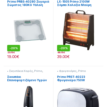
Θέρμανση
Primo PRBS-40280 Ζυγαριά
LX-1505 Primo 2100W
Σώματος 180KG Υάλινη
Σόμπα Χαλαζία Μαύρη
-
20%
-
20%
23.75
€
48.75
€
19.00
€
39.00
€
• Σκουπάκια Χειρός
,
Primo
,
• Φρυγανιέρες
,
Primo
Σκούπισμα & Καθάρισμα
Σκουπάκι
Primo PRST-40223
Επαναφορτιζόμενο Υγρών
Φρυγανιέρα 750W
Στερεών 11.1V – 80W Aqua
Force [230299004]