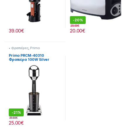
-
20%
25.00
€
39.00
€
20.00
€
• Φραπιέρες
,
Primo
Primo PRCM-40310
Φραπιέρα 100W Silver
-
21%
31.50
€
25.00
€