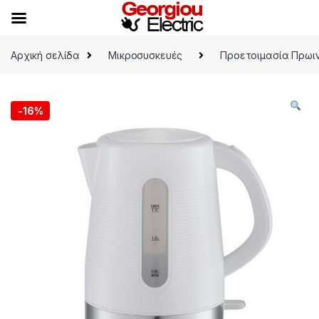
Skip to navigation
Skip to content
Αρχική σελίδα
Μικροσυσκευές
Προετοιμασία Πρωι
-
16%