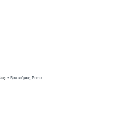
η
ίες:
• Βραστήρες
,
Primo