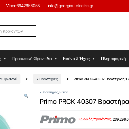
Viber:
6942658058
info@georgiou-electric.gr
ς
Προσωπική Φροντίδα
Εικόνα & Ήχος
Πληροφορική
ία Πρωινού
• Βραστήρες
Primo PRCK-40307 Βραστήρας 1.
• Βραστήρες
,
Primo
Primo PRCK-40307 Βραστήρας
Κωδικός προϊόντος
:
239.299.