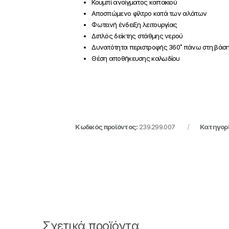
Κουμπί ανοίγματος καπακιού
Αποσπώμενο φίλτρο κατά των αλάτων
Φωτεινή ένδειξη λειτουργίας
Διπλός δείκτης στάθμης νερού
Δυνατότητα περιστροφής 360˚ πάνω στη βάσ
Θέση αποθήκευσης καλωδίου
Κωδικός προϊόντος:
239.299.007
Κατηγορ
Σχετικά προϊόντα