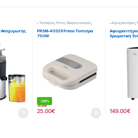
• Τοστιέρεs
,
Primo
,
Μικροσυσκευές
,
• Αφυγραντήρες
,
Προετοιμασία Πρωινού
αέρα
9 Αποχυμωτής
PRSM-40329 Primo Τοστιέρα
Αφυγραντήρας
750W
Χρωματική Ένδ
Ιονιστή + Φίλτ
Άνθρακα 245
-
20%
31.25
€
25.00
€
149.00
€