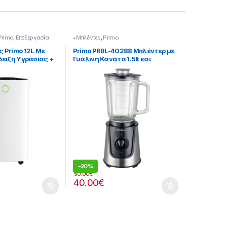
Primo
,
Επεξεργασία
• Μπλέντερ
,
Primo
 Primo 12L Με
Primo PRBL-40288 Μπλέντερ με
ειξη Υγρασίας +
Γυάλινη Κανάτα 1.5lt και
ρο Ενεργού
Θρυμματισμό Πάγου
299002
-
20%
50.00
€
40.00
€