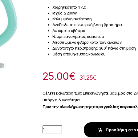
Χωρητικότητα 1.7Lt
Ισχύς: 2200W
Καλυμμένη αντίσταση
Ανοξείδωτη εσωτερική βάση βραστήρα
Αυτόματο σβήσιμο
Κουμπί ανοίγματος καπακιού
Αποσπώμενο φίλτρο κατά των αλάτων
Δυνατότητα περιστροφής 360˚ πάνω στη βάση
Θέση αποθήκευσης καλωδίου
25.00
€
31.25
€
Θέλετε καλύτερη τιμή; Επικοινωνήστε μαζί μας στο 27
υπάρχει δυνατότητα.
Πριν την ολοκλήρωση της παραγγελίας παρακαλώ
Quantity
Προσθήκη στο 