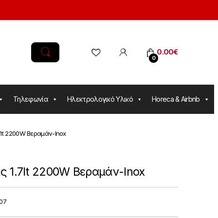
0.00
€
0
Τηλεφωνία
Ηλεκτρολογικό Υλικό
Horeca & Airbnb
7lt 2200W Βεραμάν-Inox
 1.7lt 2200W Βεραμάν-Inox
007