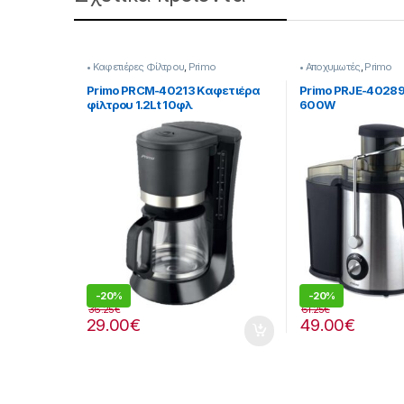
• Καφετιέρες Φίλτρου
,
Primo
• Αποχυμωτές
,
Primo
Primo PRCM-40213 Καφετιέρα
Primo PRJE-4028
φίλτρου 1.2Lt 10φλ
600W
-
20%
-
20%
36.25
€
61.25
€
29.00
€
49.00
€