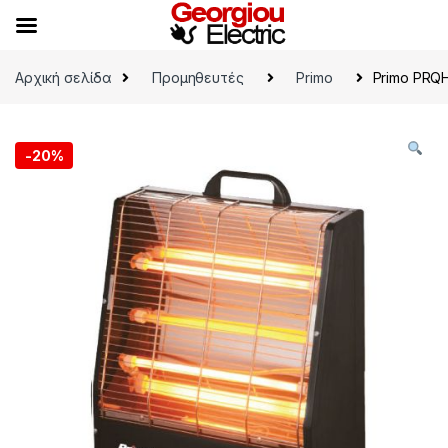
Skip to navigation
Skip to content
Αρχική σελίδα
Προμηθευτές
Primo
Primo PRQ
-
20%