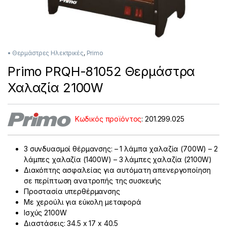
• Θερμάστρες Ηλεκτρικές
,
Primo
Primo PRQH-81052 Θερμάστρα
Χαλαζία 2100W
Κωδικός προϊόντος
: 201.299.025
3 συνδυασμοί θέρμανσης: – 1 λάμπα χαλαζία (700W) – 2
λάμπες χαλαζία (1400W) – 3 λάμπες χαλαζία (2100W)
Διακόπτης ασφαλείας για αυτόματη απενεργοποίηση
σε περίπτωση ανατροπής της συσκευής
Προστασία υπερθέρμανσης
Με χερούλι για εύκολη μεταφορά
Ισχύς 2100W
Διαστάσεις: 34.5 x 17 x 40.5