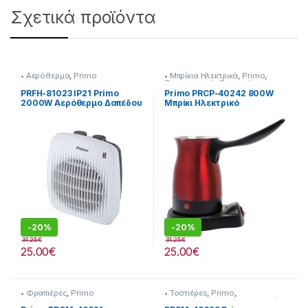
Σχετικά προϊόντα
• Αερόθερμα
,
Primo
• Μπρίκια Hλεκτρικά
,
Primo
,
Προετοιμασία Πρωινού
PRFH-81023 IP21 Primo
Primo PRCP-40242 800W
2000W Αερόθερμο Δαπέδου
Μπρίκι Hλεκτρικό
Λευκό/Γκρι
-
20%
-
20%
31.25
€
31.25
€
25.00
€
25.00
€
• Φραπιέρες
,
Primo
• Τοστιέρεs
,
Primo
,
Μικροσυσκευές
,
Προετοιμασία
Πρωινού