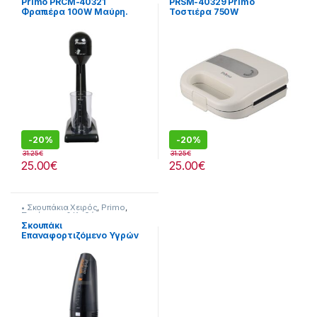
Primo PRCM-40321
PRSM-40329 Primo
Φραπιέρα 100W Μαύρη.
Τοστιέρα 750W
-
20%
-
20%
31.25
€
31.25
€
25.00
€
25.00
€
• Σκουπάκια Χειρός
,
Primo
,
Σκούπισμα & Καθάρισμα
Σκουπάκι
Επαναφορτιζόμενο Υγρών
Στερεών 11.1V – 80W Aqua
Force [230299004]