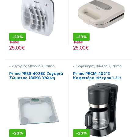
-
20%
-
20%
31.25
€
31.25
€
25.00
€
25.00
€
• Ζυγαριές Μπάνιου
,
Primo
,
• Καφετιέρες Φίλτρου
,
Primo
Υγεία-Ευεξία
Primo PRBS-40280 Ζυγαριά
Primo PRCM-40213
Σώματος 180KG Υάλινη
Καφετιέρα φίλτρου 1.2Lt
10φλ
-
20%
-
20%