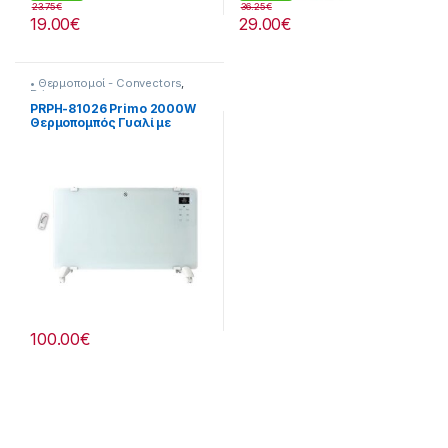
23.75
€
36.25
€
19.00
€
29.00
€
• Θερμοπομοί - Convectors
,
Primo
PRPH-81026 Primo 2000W
Θερμοπομπός Γυαλί με
Τηλεχειριστήριο Λευκός
100.00
€