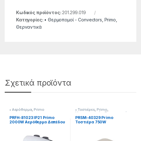
Κωδικός προϊόντος:
201.299.019
Κατηγορίες:
• Θερμοπομοί - Convectors
,
Primo
,
Θερναντικά
Σχετικά προϊόντα
• Αερόθερμα
,
Primo
• Τοστιέρεs
,
Primo
,
Μικροσυσκευές
,
Προετοιμασία
Πρωινού
PRFH-81023 IP21 Primo
PRSM-40329 Primo
2000W Αερόθερμο Δαπέδου
Τοστιέρα 750W
Λευκό/Γκρι