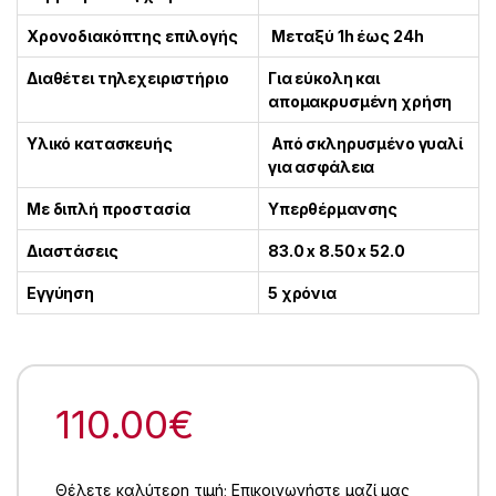
Χρονοδιακόπτης επιλογής
Μεταξύ 1h έως 24h
Διαθέτει τηλεχειριστήριο
Για εύκολη και
απομακρυσμένη χρήση
Υλικό κατασκευής
Από σκληρυσμένο γυαλί
για ασφάλεια
Με διπλή προστασία
Υπερθέρμανσης
Διαστάσεις
83.0 x 8.50 x 52.0
Εγγύηση
5 χρόνια
110.00
€
Θέλετε καλύτερη τιμή; Επικοινωνήστε μαζί μας