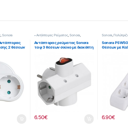
ς
,
Sonora
• Αντάπτορες Ρεύματος
,
Sonora
,
Sonora
,
Πολύπριζ
Πολύπριζα & Αντάπτορες
Αντάπτορας
Αντάπτορας ρεύματος Sonora
Sonora PSW50
ασης 2 θέσεων
ταφ 3 θέσεων σούκο με διακόπτη
Θέσεων με Καλ
on/off 253221032
6.50
€
6.90
€