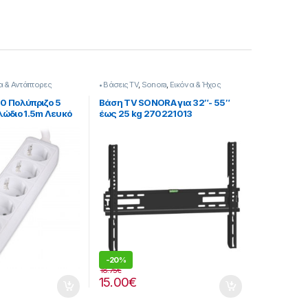
α & Αντάπτορες
• Βάσεις TV
,
Sonora
,
Εικόνα & Ήχος
0 Πολύπριζο 5
Βάση TV SONORA για 32″- 55″
ώδιο 1.5m Λευκό
έως 25 kg 270221013
-
20%
18.75
€
15.00
€