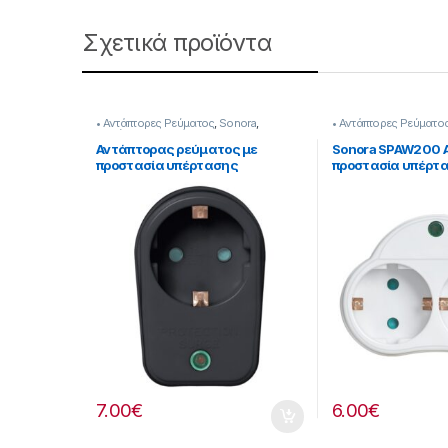
Σχετικά προϊόντα
• Αντάπτορες Ρεύματος
,
Sonora
,
• Αντάπτορες Ρεύματο
Πολύπριζα & Αντάπτορες
Αντάπτορας ρεύματος με
Sonora SPAW200 
προστασία υπέρτασης
προστασία υπέρτ
253221023
σούκο
7.00
€
6.00
€