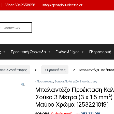
Viber:
6942658058
info@georgiou-electric.gr
ς
Προσωπική Φροντίδα
Εικόνα & Ήχος
Πληροφορική
ιζα & Αντάπτορες
• Προεκτάσεις
Μπαλαντέζα Προέκταση
• Προεκτάσεις
,
Sonora
,
Πολύπριζα & Αντάπτορες
Μπαλαντέζα Προέκταση Καλ
Σούκο 3 Μέτρα (3 x 1.5 mm²)
Μαύρο Χρώμα [253221019]
SONORA
Κωδικός προϊόντος
:
253.221.019