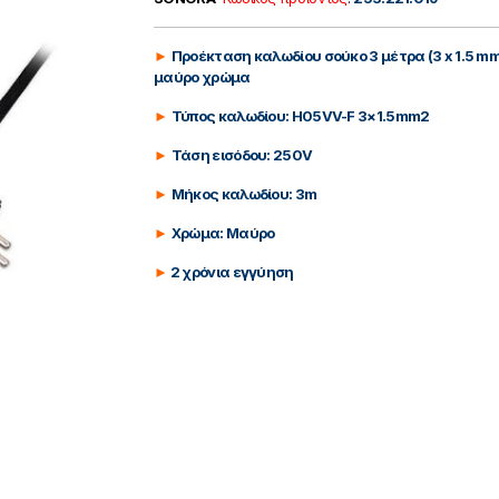
►
Προέκταση καλωδίου σούκο 3 μέτρα (3 x 1.5 mm
μαύρο χρώμα
►
Τύπος καλωδίου: H05VV-F 3×1.5mm2
►
Τάση εισόδου: 250V
►
Μήκος καλωδίου: 3m
►
Χρώμα: Μαύρο
►
2 χρόνια εγγύηση