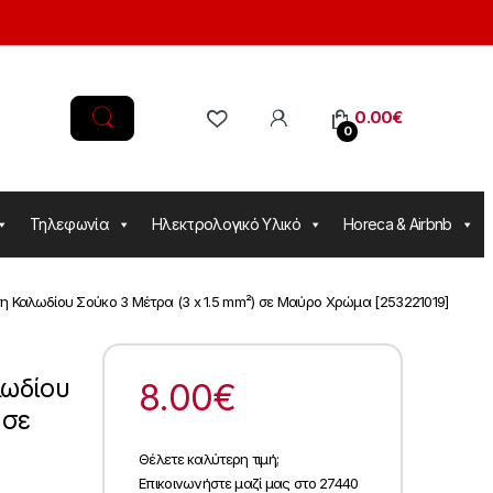
0.00
€
0
Τηλεφωνία
Ηλεκτρολογικό Υλικό
Horeca & Airbnb
 Καλωδίου Σούκο 3 Μέτρα (3 x 1.5 mm²) σε Μαύρο Χρώμα [253221019]
ωδίου
8.00
€
 σε
Θέλετε καλύτερη τιμή;
Επικοινωνήστε μαζί μας στο 27440