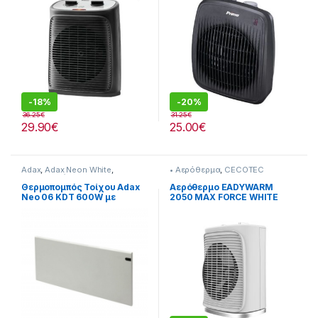
-
18%
-
20%
36.25
€
31.25
€
29.90
€
25.00
€
Adax
,
Adax Neon White
,
• Αερόθερμα
,
CECOTEC
Θερναντικά
Θερμοπομπός Τοίχου Adax
Αερόθερμο EADYWARM
Neo 06 KDT 600W με
2050 MAX FORCE WHITE
Ηλεκτρονικό Θερμοστάτη
CEC-08256 201222006
White