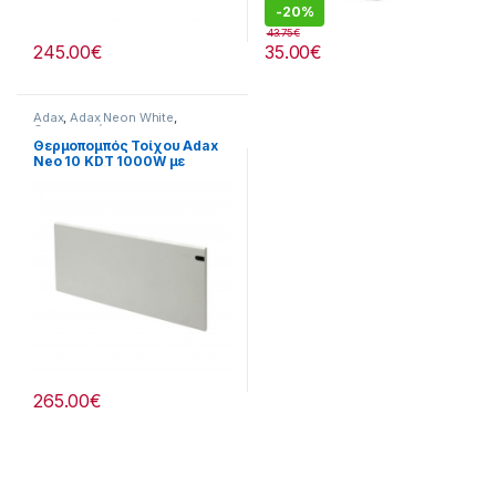
-
20%
43.75
€
245.00
€
35.00
€
Adax
,
Adax Neon White
,
Θερναντικά
Θερμοπομπός Τοίχου Adax
Neo 10 KDT 1000W με
Ηλεκτρονικό Θερμοστάτη
White
265.00
€