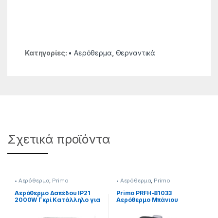
Κατηγορίες:
• Αερόθερμα
,
Θερναντικά
Σχετικά προϊόντα
• Αερόθερμα
,
Primo
• Αερόθερμα
,
Primo
Αερόθερμο Δαπέδου IP21
Primo PRFH-81033
2000W Γκρί Κατάλληλο για
Αερόθερμο Μπάνιου
δωμάτιο και μπάνιο
Δαπέδου 2000W
201299052