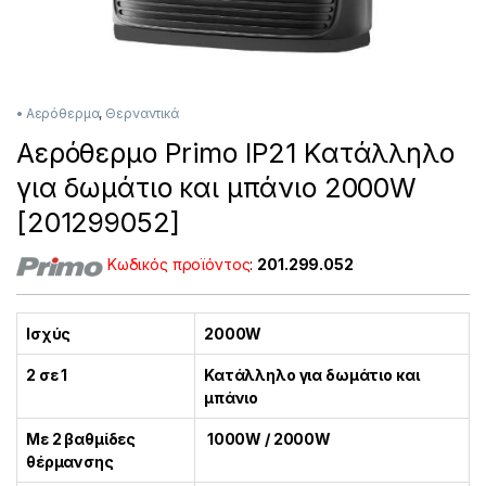
• Αερόθερμα
,
Θερναντικά
Αερόθερμο Primo IP21 Κατάλληλο
για δωμάτιο και μπάνιο 2000W
[201299052]
Κωδικός προϊόντος
:
201.299.052
Ισχύς
2000W
2 σε 1
Κατάλληλο για δωμάτιο και
μπάνιο
Με 2 βαθμίδες
1000W / 2000W
θέρμανσης