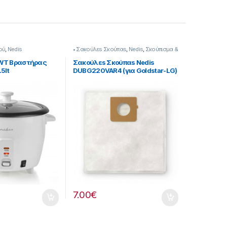
ού
,
Nedis
• Σακούλεs Σκούπαs
,
Nedis
,
Σκούπισμα &
Καθάρισμα
WT Βραστήρας
Σακούλεs Σκούπαs Nedis
5lt
DUBG220VAR4 (για Goldstar-LG)
7.00
€