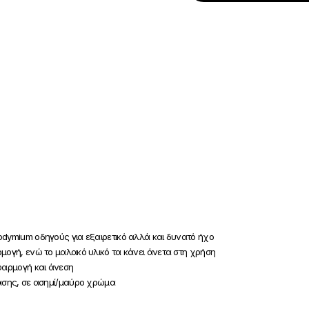
odymium οδηγούς για εξαιρετικό αλλά και δυνατό ήχο
μογή, ενώ το μαλακό υλικό τα κάνει άνετα στη χρήση
φαρμογή και άνεση
τασης, σε ασημί/μαύρο χρώμα