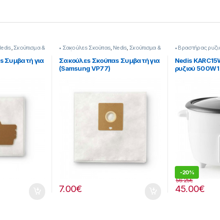
edis
,
Σκούπισμα &
• Σακούλεs Σκούπαs
,
Nedis
,
Σκούπισμα &
• Βραστήρας ρυζι
Καθάρισμα
s Συμβατή για
Σακούλεs Σκούπαs Συμβατή για
Nedis KARC15
(Samsung VP77)
ρυζιού 500W 1.
-
20%
56.25
€
7.00
€
45.00
€