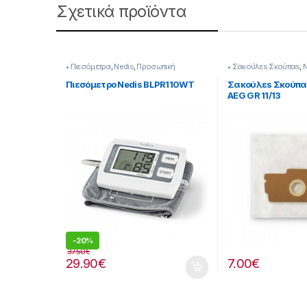
Σχετικά προϊόντα
• Πιεσόμετρα
,
Nedis
,
Προσωπική
• Σακούλεs Σκούπαs
,
N
Φροντίδα
,
Υγεία-Ευεξία
Καθάρισμα
Πιεσόμετρο Nedis BLPR110WT
Σακούλεs Σκούπα
AEG GR 11/13
-
20%
37.50
€
29.90
€
7.00
€