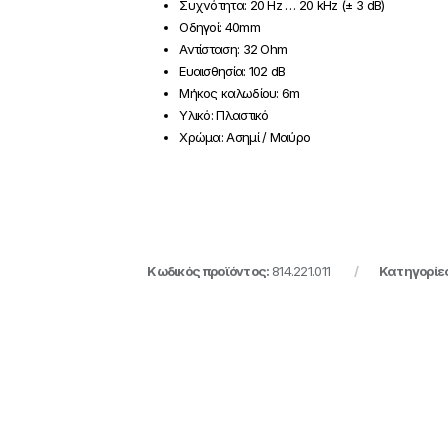
Συχνότητα: 20 Hz … 20 kHz (± 3 dB)
Οδηγοί: 40mm
Αντίσταση: 32 Ohm
Ευαισθησία: 102 dB
Μήκος καλωδίου: 6m
Υλικό: Πλαστικό
Χρώμα: Ασημί / Μαύρο
Κωδικός προϊόντος:
814.221.011
Κατηγορίε