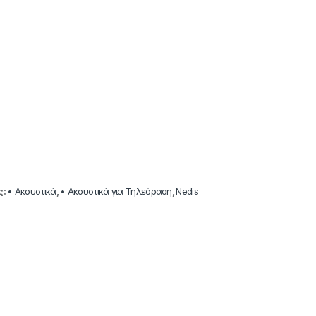
ς:
• Ακουστικά
,
• Ακουστικά για Τηλεόραση
,
Nedis