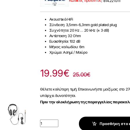
Κωδικός προϊόντος
:
814.221.011
Ακουστικά HiFi
Σύνδεση: 3,5mm-6,3mm gold plated plug
Συχνότητα: 20 Hz … 20 kHz (± 3 dB)
Αντίσταση: 32 Ohm
Ευαισθησία: 102 dB
Μήκος καλωδίου: 6m
Χρώμα: Ασημί / Μαύρο
19.99
€
25.00
€
Θέλετε καλύτερη τιμή; Επικοινωνήστε μαζί μας στο 27
υπάρχει δυνατότητα.
Πριν την ολοκλήρωση της παραγγελίας παρακαλώ
Quantity
Προσθήκη στο 