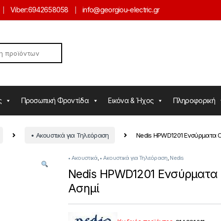
Viber:
6942658058
info@georgiou-electric.gr
ς
Προσωπική Φροντίδα
Εικόνα & Ήχος
Πληροφορική
• Ακουστικά για Τηλεόραση
Nedis HPWD1201 Ενσύρματα O
• Ακουστικά
,
• Ακουστικά για Τηλεόραση
,
Nedis
Nedis HPWD1201 Ενσύρματα 
Ασημί