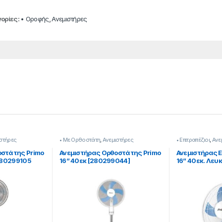
ορίες:
• Οροφής
,
Ανεμιστήρες
στήρες
• Με Ορθοστάτη
,
Ανεμιστήρες
• Επιτραπέζιοι
,
Ανε
οστάτης Primo
Ανεμιστήρας Ορθοστάτης Primo
Ανεμιστήρας Ε
 280299105
16” 40εκ [280299044]
16” 40εκ. Λευ
[280299049]