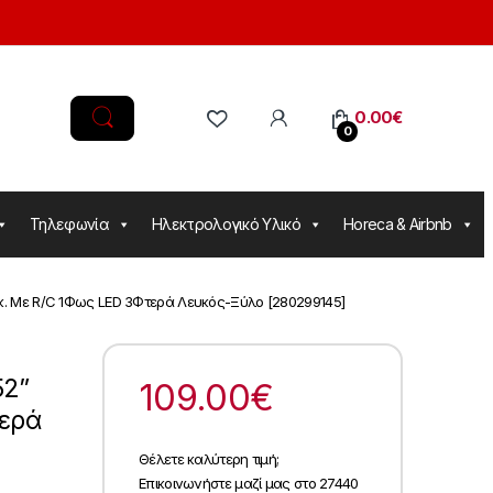
0.00
€
0
Τηλεφωνία
Ηλεκτρολογικό Υλικό
Horeca & Airbnb
κ. Με R/C 1Φως LED 3Φτερά Λευκός-Ξύλο [280299145]
52”
109.00
€
τερά
Θέλετε καλύτερη τιμή;
Επικοινωνήστε μαζί μας στο 27440