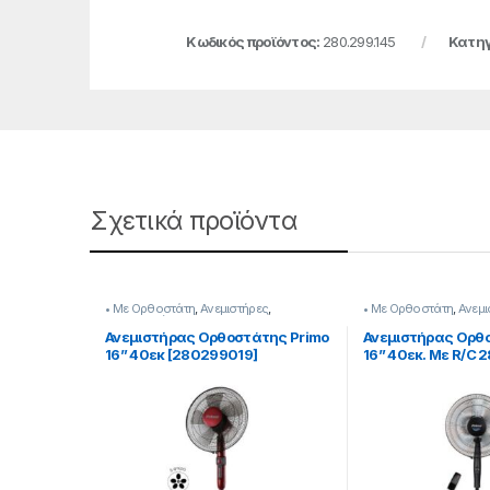
Κωδικός προϊόντος:
280.299.145
Κατηγ
Σχετικά προϊόντα
• Με Ορθοστάτη
,
Ανεμιστήρες
,
• Με Ορθοστάτη
,
Ανεμι
Προσφορές
Ανεμιστήρας Ορθοστάτης Primo
Ανεμιστήρας Ορθ
16” 40εκ [280299019]
16” 40εκ. Με R/C