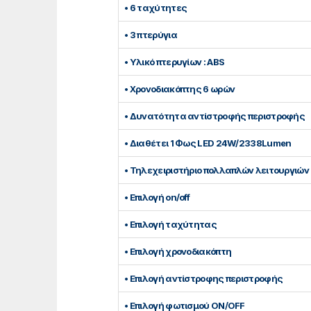
• 6 ταχύτητες
• 3 πτερύγια
• Υλικό πτερυγίων : ABS
• Xρονοδιακόπτης 6 ωρών
• Δυνατότητα αντίστροφής περιστροφής
• Διαθέτει 1 Φως LED 24W/2338Lumen
• Τηλεχειριστήριο πολλαπλών λειτουργιών
• Επιλογή on/off
• Επιλογή ταχύτητας
• Επιλογή χρονοδιακόπτη
• Επιλογή αντίστροφης περιστροφής
• Eπιλογή φωτισμού ON/OFF