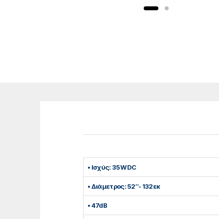
• Ισχύς: 35W DC
• Διάμετρος: 52″- 132εκ
• 47dB