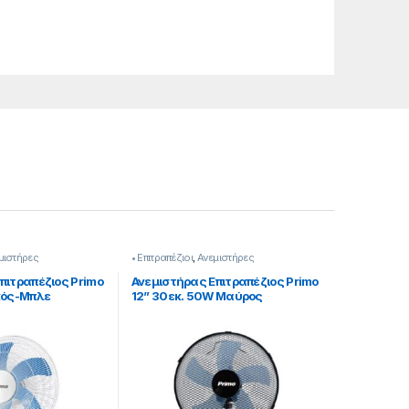
μιστήρες
• Επιτραπέζιοι
,
Ανεμιστήρες
πιτραπέζιος Primo
Ανεμιστήρας Επιτραπέζιος Primo
κός-Μπλε
12” 30εκ. 50W Μαύρος
[280299039]