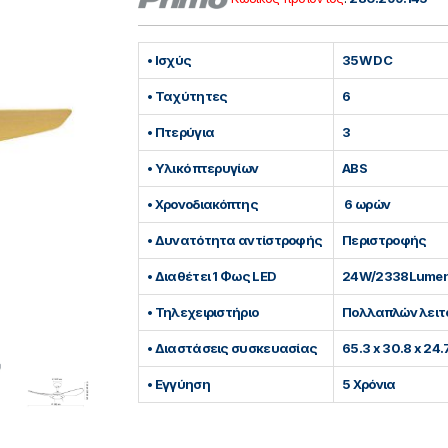
• Ισχύς
35W DC
• Ταχύτητες
6
• Πτερύγια
3
• Υλικό πτερυγίων
ABS
• Xρονοδιακόπτης
6 ωρών
• Δυνατότητα αντίστροφής
Περιστροφής
• Διαθέτει 1 Φως LED
24W/2338Lume
• Τηλεχειριστήριο
Πολλαπλών λειτ
• Διαστάσεις συσκευασίας
65.3 x 30.8 x 24
• Εγγύηση
5 Χρόνια