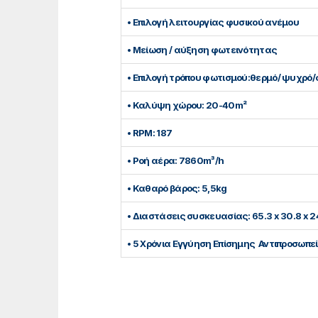
• Επιλογή λειτουργίας φυσικού ανέμου
• Μείωση / αύξηση φωτεινότητας
• Επιλογή τρόπου φωτισμού:θερμό/ ψυχρό/
• Καλύψη χώρου: 20-40m²
• RPM: 187
• Ροή αέρα: 7860m³/h
• Καθαρό βάρος: 5,5kg
• Διαστάσεις συσκευασίας: 65.3 x 30.8 x 
• 5 Χρόνια Εγγύηση Επίσημης Αντιπροσωπε