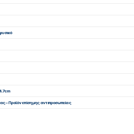
φυσικό
24.7cm
ίας – Προϊόν επίσημης αντιπροσωπείας