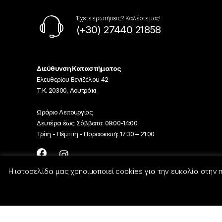
Έχετε ερωτήσεις ? Καλέστε μας!
(+30) 27440 21858
Διεύθυνση Καταστήματος
Ελευθερίου Βενιζέλου 42
Τ.Κ. 20300, Λουτράκι
Ωράριο Λειτουργίας
Δευτέρα έως Σάββατο: 09:00-14:00
Τρίτη - Πέμπτη - Παρασκευή: 17:30 – 21:00
Η ιστοσελίδα μας χρησιμοποιεί cookies για την ευκολία στην
© Georgiou-Electric