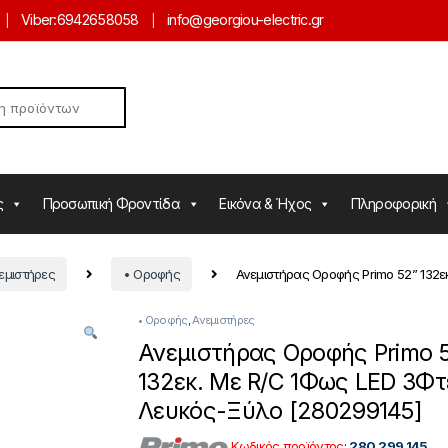
Viber:
6942658058
info@georgiou-electric.gr
ς
Προσωπική Φροντίδα
Εικόνα & Ήχος
Πληροφορική
εμιστήρες
• Οροφής
Ανεμιστήρας Οροφής Primo 52” 132ε
• Οροφής
,
Ανεμιστήρες
Ανεμιστήρας Οροφής Primo 
132εκ. Με R/C 1Φως LED 3Φ
Λευκός-Ξύλο [280299145]
Κωδικός προϊόντος
:
280.299.145