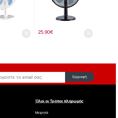
25.90
€
Εγγραφή
Όλοι οι Τρόποι πληρωμής
Μετρητά