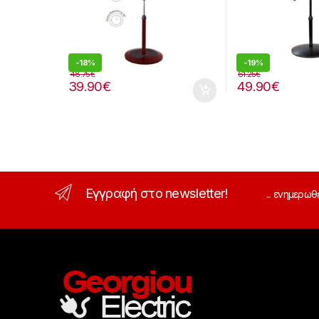
-
18%
-
19%
48.75
€
61.25
€
39.90
€
49.90
€
Εγγραφή στο newsletter!
... ενημερωθ