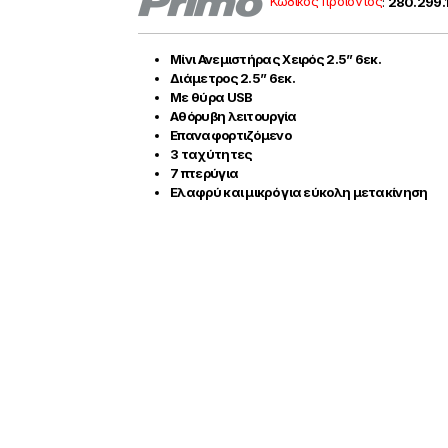
Κωδικός προϊόντος
:
280.299.
Mίνι Ανεμιστήρας Χειρός 2.5” 6εκ.
Διάμετρος 2.5” 6εκ.
Με θύρα USB
Αθόρυβη λειτουργία
Επαναφορτιζόμενο
3 ταχύτητες
7 πτερύγια
Ελαφρύ και μικρό για εύκολη μετακίνηση