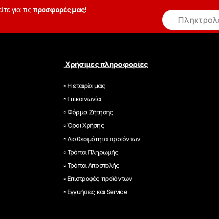
είτε για τις
προσφορές μας!
E
m
a
i
l
*
Χρήσιμες πληροφορίες
▫ Η εταιρία μας
▫ Επικοινωνία
▫ Φόρμα Ζήτησης
▫ Όροι Χρήσης
▫ Διαθεσιμότητα προϊόντων
▫ Τρόποι Πληρωμής
▫ Τρόποι Αποστολής
▫ Επιστροφές προϊόντων
▫ Εγγυήσεις και Service