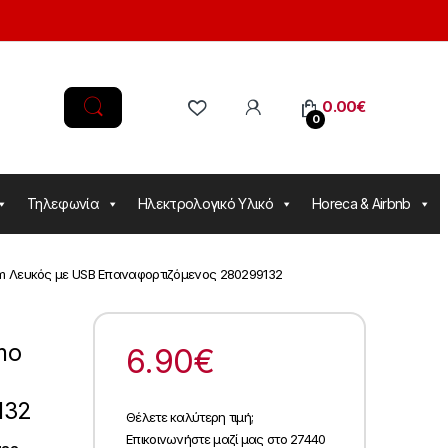
0.00
€
0
Τηλεφωνία
Ηλεκτρολογικό Υλικό
Horeca & Airbnb
6cm Λευκός με USB Επαναφορτιζόμενος 280299132
mo
6.90
€
132
Θέλετε καλύτερη τιμή;
Επικοινωνήστε μαζί μας στο 27440