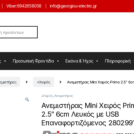
Viber:
6942658058
info@georgiou-electric.gr
ς
Προσωπική Φροντίδα
Εικόνα & Ήχος
Πληροφορική
εμιστήρες
•Χειρός
Ανεμιστήρας Mini Χειρός Primo 2.5” 
•Χειρός
,
Ανεμιστήρες
Ανεμιστήρας Mini Χειρός Pri
2.5” 6cm Λευκός με USB
Επαναφορτιζόμενος 280299