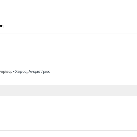
ση
ορίες:
•Χειρός
,
Ανεμιστήρες