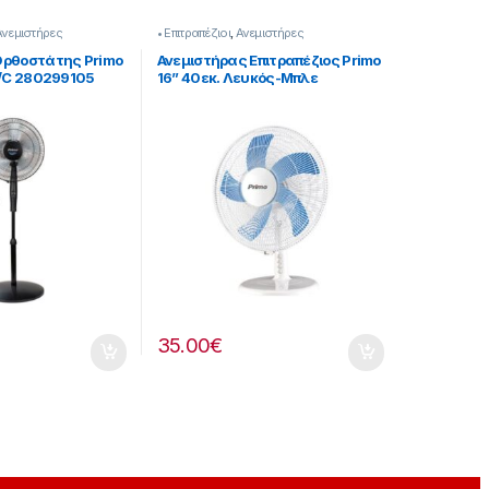
Ανεμιστήρες
• Επιτραπέζιοι
,
Ανεμιστήρες
Ορθοστάτης Primo
Ανεμιστήρας Επιτραπέζιος Primo
R/C 280299105
16” 40εκ. Λευκός-Μπλε
[280299049]
35.00
€