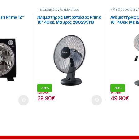
• Επιτραπέζιοι
,
Ανεμιστήρες
• Με Ορθοστάτη
,
an Primo 12”
Ανεμιστήρας Επιτραπέζιος Primo
Ανεμιστήρας 
16” 40εκ. Μαύρος 280299119
16” 40εκ. Με 
-
18%
-
19%
36.25
€
61.25
€
29.90
€
49.90
€