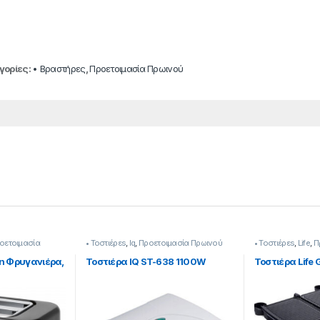
γορίες:
• Βραστήρες
,
Προετοιμασία Πρωινού
οετοιμασία
• Τοστιέρεs
,
Iq
,
Προετοιμασία Πρωινού
• Τοστιέρεs
,
Life
,
Π
n Φρυγανιέρα,
Τοστιέρα IQ ST-638 1100W
Τοστιέρα Life 