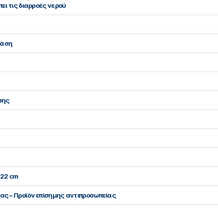
πει τις διαρροές νερού
βάση
σης
x 22 cm
ίας – Προϊόν επίσημης αντιπροσωπείας