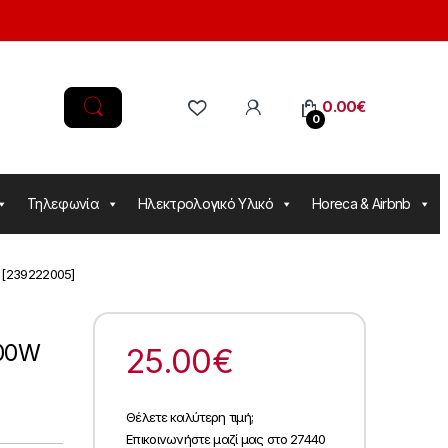
0.00
€
0
Τηλεφωνία
Ηλεκτρολογικό Υλικό
Horeca & Airbnb
 [239222005]
200W
25.00
€
Θέλετε καλύτερη τιμή;
5
Επικοινωνήστε μαζί μας στο 27440