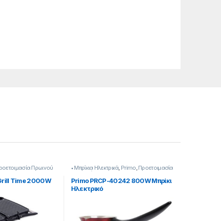
ροετοιμασία Πρωινού
• Μπρίκια Hλεκτρικά
,
Primo
,
Προετοιμασία
Πρωινού
Grill Time 2000W
Primo PRCP-40242 800W Μπρίκι
Hλεκτρικό