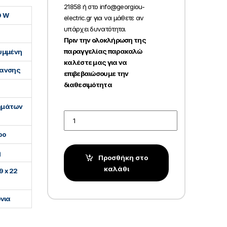
21858 ή στο info@georgiou-
0 W
electric.gr για να μάθετε αν
υπάρχει δυνατότητα.
Πριν την ολοκλήρωση της
παραγγελίας παρακαλώ
υμμένη
καλέστε μας για να
ανσης
επιβεβαιώσουμε την
διαθεσιμότητα
ημάτων
Quantity
ρο
η
Προσθήκη στο
καλάθι
19 x 22
όνια