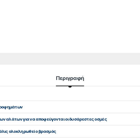
Περιγραφή
 ροφημάτων
των αλάτων για να αποφεύγονται οι δυσάρεστες οσμές
όλις ολοκληρωθεί ο βρασμός