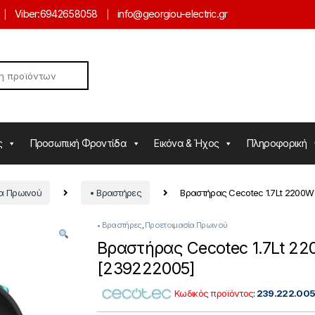
Viber:
6942658058
info@georgiou-electric.gr
ς
Προσωπική Φροντίδα
Εικόνα & Ήχος
Πληροφορική
ία Πρωινού
• Βραστήρες
Βραστήρας Cecotec 1.7Lt 2200W
• Βραστήρες
,
Προετοιμασία Πρωινού
Βραστήρας Cecotec 1.7Lt 2
[239222005]
Κωδικός προϊόντος
:
239.222.00