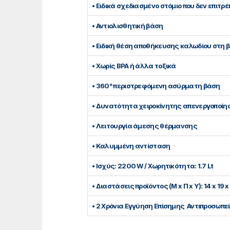
• Ειδικά σχεδιασμένο στόμιο που δεν επιτρέ
• Αντιολισθητική βάση
• Ειδική θέση αποθήκευσης καλωδίου στη 
• Χωρίς BPA ή άλλα τοξικά
• 360° περιστρεφόμενη ασύρματη βάση
• Δυνατότητα χειροκίνητης απενεργοποίη
• Λειτουργία άμεσης θέρμανσης
• Καλυμμένη αντίσταση
• Ισχύς: 2200 W / Χωρητικότητα: 1.7 Lt
• Διαστάσεις προϊόντος (Μ x Π x Υ): 14 x 19 
• 2 Χρόνια Εγγύηση Επίσημης Αντιπροσωπε