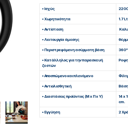
• Ισχύς
220
• Χωρητικότητα
1.7 Lt
• Αντίσταση
Καλ
• Λειτουργία άμεσης
θέρμ
• Περιστρεφόμενη ασύρματη βάση
360°
• Κατάλληλος για την παρασκευή
Ροφ
ζεστών
• Αποσπώμενο και πλενόμενο
Φίλτ
• Αντιολισθητική
Βάσ
• Διαστάσεις προϊόντος (Μ x Π x Υ)
14 x 
cm.
• Εγγύηση
2 Χρ