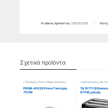
Κωδικός προϊόντος:
239.222.005
Κατη
Σχετικά προϊόντα
• Τοστιέρεs
,
Primo
,
Μικροσυσκευές
,
• Φρυγανιέρες
,
Life
,
Πρ
Προετοιμασία Πρωινού
Πρωινού
PRSM-40329 Primo Τοστιέρα
TA 1577 CB Boman
750W
870W, μαύρη