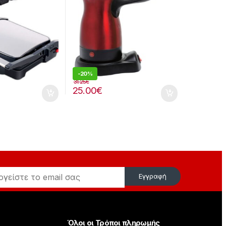
-
20%
31.25
€
25.00
€
Εγγραφή
Όλοι οι Τρόποι πληρωμής