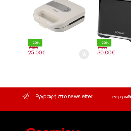
-
20%
-
20%
31.25
€
37.50
€
25.00
€
30.00
€
Εγγραφή στο newsletter!
... ενημερωθ