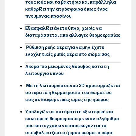
τους ιούς και τα βακτήρια και παράλληλα
καθαρίζει την ατμόσφαιρα όπως ένας
πνεύμονας πρασίνου
Εξασφαλίζει άνετο ύπνο, χωρίς να
διαταράσσεται από αλλαγές θερμοκρασίας
Ρύθμιση ροής αέρα για να μην έχετε
ενοχλητικές ριπές αέρα στο σώμα σας
Ακόμα πιο μειωμένος θόρυβος κατά τη
λειτουργία ύπνου
Με τη λειτουργία ύπνου 3D προσαρμόζεται
αυτόματα η θερμοκρασία του δωματίου
σας σε διαφορετικές ώρες της ημέρας
Υπολογίζεται αυτόματα η εξωτερική και
εσωτερική θερμοκρασία με έναν αλγόριθμο
που επιτυγχάνει να αποφεύγονται τα
υπερβολικά ζεστά ή κρύα ρεύματα αέρα