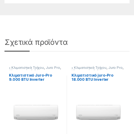
Σχετικά προϊόντα
• Κλιματιστικά Τοίχου
,
Juro Pro
,
• Κλιματιστικά Τοίχου
,
Juro Pro
,
Κλιματισμός & Θέρμανση
,
Κλιματισμός & Θέρμανση
,
Κλιματιστικά
,
Με Εγκατάσταση
Κλιματιστικά
,
Με Εγκατάσταση
Κλιματιστικό Juro-Pro
Κλιματιστικό juro-Pro
9.000 BTU Inverter
18.000 BTU Inverter
290115016 Με
290115012 Με
Εγκατάσταση*
Εγκάτασταση*