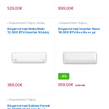
529.00
€
899.00
€
• Κλιματιστικά Τοίχου
,
Nobu
,
• Κλιματιστικά Τοίχου
,
Κλιματισμός & Θέρμανση
,
Κλιματισμός & Θέρμανση
,
Κλιματιστικά
Κλιματιστικά
,
Με Εγκατάσταση
Κλιματιστικό Nobu Nobi
Κλιματιστικό Inverter Nura
12.000 BTU Inverter Κλάση:
18.000 BTU A++/A+++ με
A++/Α+++ [290264215]
Τεχνητή Νοημοσύνη
[290264201]
-
9%
959.00
€
389.00
€
1,049.00
€
• Κλιματιστικά Τοίχου
,
Κλιματισμός & Θέρμανση
,
Κλιματιστικά
Κλιματιστικό Eskimo Forest