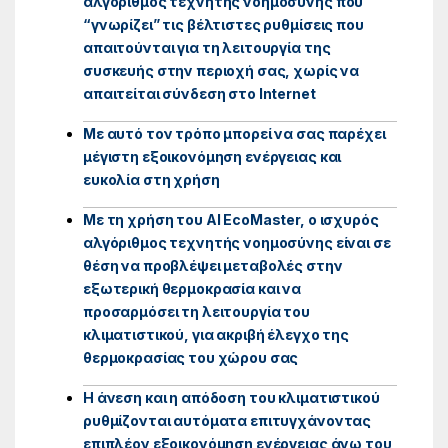
αλγόριθμος τεχνητής νοημοσύνης που
“γνωρίζει” τις βέλτιστες ρυθμίσεις που
απαιτούνται για τη λειτουργία της
συσκευής στην περιοχή σας, χωρίς να
απαιτείται σύνδεση στο Internet
Με αυτό τον τρόπο μπορεί να σας παρέχει
μέγιστη εξοικονόμηση ενέργειας και
ευκολία στη χρήση
Με τη χρήση του AI EcoMaster, ο ισχυρός
αλγόριθμος τεχνητής νοημοσύνης είναι σε
θέση να προβλέψει μεταβολές στην
εξωτερική θερμοκρασία και να
προσαρμόσει τη λειτουργία του
κλιματιστικού, για ακριβή έλεγχο της
θερμοκρασίας του χώρου σας
Η άνεση και η απόδοση του κλιματιστικού
ρυθμίζονται αυτόματα επιτυγχάνοντας
επιπλέον εξοικονόμηση ενέργειας άνω του