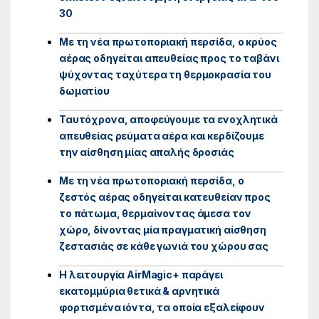
30
Με τη νέα πρωτοποριακή περσίδα, ο κρύος
αέρας οδηγείται απευθείας προς το ταβάνι
ψύχοντας ταχύτερα τη θερμοκρασία του
δωματίου
Ταυτόχρονα, αποφεύγουμε τα ενοχλητικά
απευθείας ρεύματα αέρα και κερδίζουμε
την αίσθηση μίας απαλής δροσιάς
Με τη νέα πρωτοποριακή περσίδα, ο
ζεστός αέρας οδηγείται κατευθείαν προς
το πάτωμα, θερμαίνοντας άμεσα τον
χώρο, δίνοντας μία πραγματική αίσθηση
ζεστασιάς σε κάθε γωνιά του χώρου σας
Η λειτουργία AirMagic+ παράγει
εκατομμύρια θετικά & αρνητικά
φορτισμένα ιόντα, τα οποία εξαλείφουν