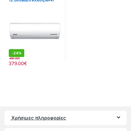
12.000Btu/h Κλάση:A++/
A+++ [290182161]
-
24%
499.00
€
379.00
€
Χρήσιμες πληροφορίες