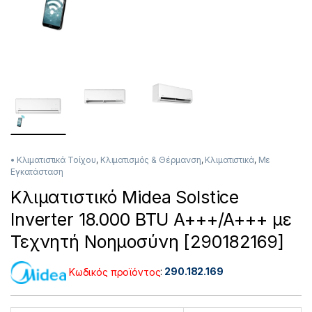
• Κλιματιστικά Τοίχου
,
Κλιματισμός & Θέρμανση
,
Κλιματιστικά
,
Με
Εγκατάσταση
Κλιματιστικό Midea Solstice
Inverter 18.000 BTU A+++/A+++ με
Τεχνητή Νοημοσύνη [290182169]
Κωδικός προϊόντος
:
290.182.169