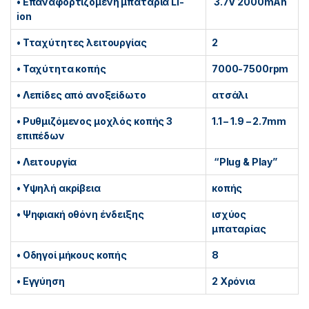
•
Eπαναφορτιζόμενη μπαταρία Li-
3.7V 2000mAh
ion
• Τταχύτητες λειτουργίας
2
• Ταχύτητα κοπής
7000-7500rpm
• Λεπίδες από ανοξείδωτο
ατσάλι
• Ρυθμιζόμενος μοχλός κοπής 3
1.1 – 1.9 – 2.7mm
επιπέδων
• Λειτουργία
“Plug & Play”
• Υψηλή ακρίβεια
κοπής
• Ψηφιακή οθόνη ένδειξης
ισχύος
μπαταρίας
• Οδηγοί μήκους κοπής
8
• Εγγύηση
2 Χρόνια