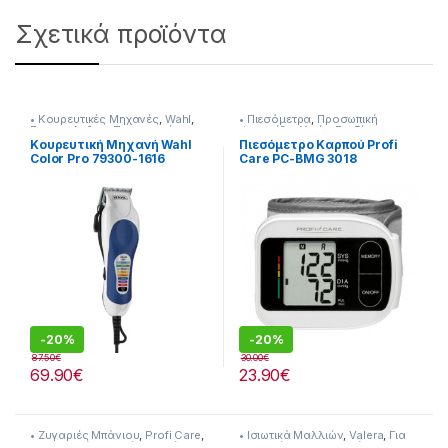
Σχετικά προϊόντα
• Κουρευτικές Μηχανές
,
Wahl
,
• Πιεσόμετρα
,
Προσωπική
Για τον Ανδρα
,
Προσωπική
Φροντίδα
,
Υγεία-Ευεξία
Φροντίδα
Κουρευτική Μηχανή Wahl
Πιεσόμετρο Καρπού Profi
Color Pro 79300-1616
Care PC-BMG 3018
(30016)
-
20%
-
20%
87.50
€
30.00
€
69.90
€
23.90
€
• Ζυγαριές Μπάνιου
,
Profi Care
,
• Ισιωτικά Μαλλιών
,
Valera
,
Για
Προσωπική Φροντίδα
,
Υγεία-
τη Γυναίκα
,
Προσωπική