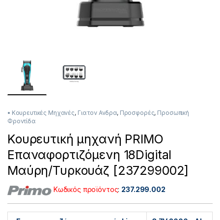
• Κουρευτικές Μηχανές
,
Για τον Ανδρα
,
Προσφορές
,
Προσωπική
Φροντίδα
Κουρευτική μηχανή PRIMO
Επαναφορτιζόμενη 18Digital
Μαύρη/Τυρκουάζ [237299002]
Κωδικός προϊόντος
:
237.299.002