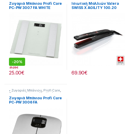
Ευεξία
Φροντίδα
Ζυγαριά Μπάνιου Profi Care
Ισιωτική Μαλλιών Valera
PC-PW 3007 FA WHITE
SWISS X AGILITY 100.20
-
20%
31.25
€
25.00
€
69.90
€
• Ζυγαριές Μπάνιου
,
Profi Care
,
Προσωπική Φροντίδα
,
Υγεία-
Ευεξία
Ζυγαριά Μπάνιου Profi Care
PC-PW 3006 FA