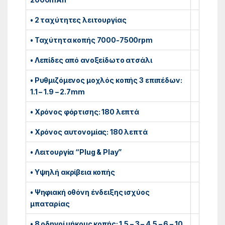
• 2 ταχύτητες λειτουργίας
• Ταχύτητα κοπής 7000-7500rpm
• Λεπίδες από ανοξείδωτο ατσάλι
• Ρυθμιζόμενος μοχλός κοπής 3 επιπέδων:
1.1 – 1.9 – 2.7mm
• Χρόνος φόρτισης: 180 λεπτά
• Χρόνος αυτονομίας: 180 λεπτά
• Λειτουργία “Plug & Play”
• Υψηλή ακρίβεια κοπής
• Ψηφιακή οθόνη ένδειξης ισχύος
μπαταρίας
• 8 οδηγοί μήκους κοπής: 1.5 – 3 – 4.5 – 6 – 10