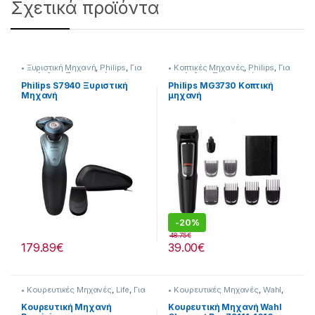
Σχετικά προϊόντα
• Ξυριστική Μηχανή
,
Philips
,
Για
• Κοπτικές Μηχανές
,
Philips
,
Για
τον Ανδρα
,
Προσωπική
τον Ανδρα
,
Προσωπική
Φροντίδα
Φροντίδα
Philips S7940 Ξυριστική
Philips MG3730 Κοπτική
Μηχανή
μηχανή
(Επαναφορτιζόμενη)
(Επαναφορτιζόμενη)
-
20%
48.75
€
179.89
€
39.00
€
• Κουρευτικές Μηχανές
,
Life
,
Για
• Κουρευτικές Μηχανές
,
Wahl
,
τον Ανδρα
Για τον Ανδρα
,
Προσωπική
Φροντίδα
Κουρευτική Μηχανή
Κουρευτική Μηχανή Wahl