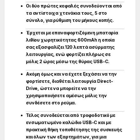
Οι δύο πρώτες κεφαλές συνοδεύονται από
τα αντίστοιχα χτενάκια τους, 5 στο
σύνολο, για ρύθμιση του μήκους κοπής.
Έρχεται με επαναφορτιζόμενη μπαταρία
λιθίου χωρητικότητας 600mAh η οποία
σας εξασφαλίζει 120 λεπτά ασύρματης
λειτουργίας, ενώ φορτίζει πλήρως σε
μόλις 2 ώρες μέσω της θύρας USB-C.
Ακόμη όμως και να έχετε ξεχάσει να την
φορτίσετε, διαθέτει λειτουργία Direct-
Drive, ώστε να μπορείτε να την
χρησιμοποιήσετε αμέσως μόλις την
συνδέσετε στο ρεύμα.
Τέλος συνοδεύεται από τροφοδοτικό με
ενσωματωμένο καλώδιο USB-C και με
πρακτική θήκη τοποθέτησης της συσκευής
και όλων των εξαρτημάτων, για μια