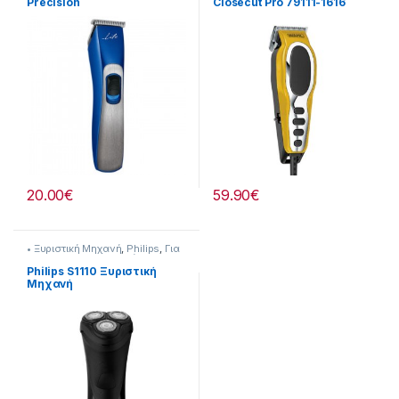
Precision
Closecut Pro 79111-1616
Επαναφορτιζόμενη
(30268)
237221037
20.00
€
59.90
€
• Ξυριστική Μηχανή
,
Philips
,
Για
τον Ανδρα
,
Προσωπική
Φροντίδα
Philips S1110 Ξυριστική
Μηχανή