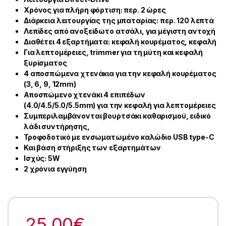
Χρόνος για πλήρη φόρτιση: περ. 2 ώρες
Διάρκεια λειτουργίας της μπαταρίας: περ. 120 λεπτά
Λεπίδες από ανοξείδωτο ατσάλι, για μέγιστη αντοχή
Διαθέτει 4 εξαρτήματα: κεφαλή κουρέματος, κεφαλή
Για λεπτομέρειες, trimmer για τη μύτη και κεφαλή
ξυρίσματος
4 αποσπώμενα χτενάκια για την κεφαλή κουρέματος
(3, 6, 9, 12mm)
Αποσπώμενο χτενάκι 4 επιπέδων
(4.0/4.5/5.0/5.5mm) για την κεφαλή για λεπτομέρειες
Συμπεριλαμβάνονται βουρτσάκι καθαρισμού, ειδικό
λάδι συντήρησης,
Τροφοδοτικό με ενσωματωμένο καλώδιο USB type-C
Και βάση στήριξης των εξαρτημάτων
Ισχύς: 5W
2 χρόνια εγγύηση
25.00
€