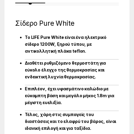
Σίδερο Pure White
Το LIFE Pure White είναι ένα ηλεκτρικό
σίδερο 1200W, ξηρού τύπου, με
αντικολλητική πλάκα teflon.
Διαθέτει ρυθμιζόμενο θερμοστάτη για
εύκολο έλεγχο της θερμοκρασίας και
ενδεικτική λυχνία θερμοκρασίας.
Επιπλέον, έχει υφασμάτινο καλώδιο με
εύκαμπτη βάση και μεγάλο μήκος 1.8m για
μέγιστη ευελιξία.
Τέλος, χάρη στις συμπαγείς του
διαστάσεις και το ελαφρύ του βάρος, είναι
ιδανική επιλογή και για ταξίδια.