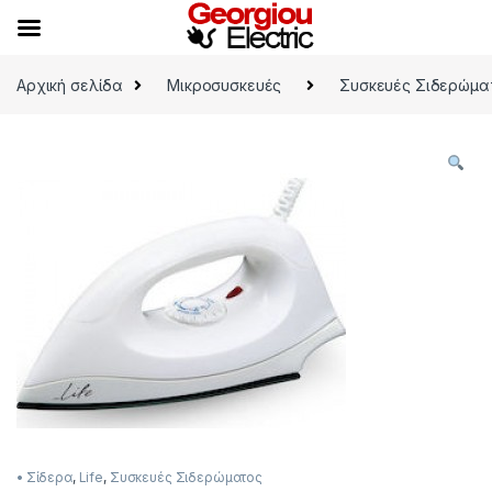
Skip to navigation
Skip to content
Αρχική σελίδα
Μικροσυσκευές
Συσκευές Σιδερώμα
• Σίδερα
,
Life
,
Συσκευές Σιδερώματος