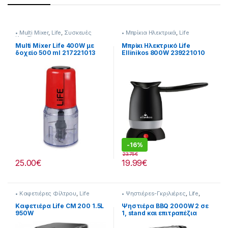
• Multi Mixer
,
Life
,
Συσκευές
• Μπρίκια Hλεκτρικά
,
Life
Κουζίνας
Multi Mixer Life 400W με
Μπρίκι Hλεκτρικό Life
δοχείο 500 ml 217221013
Ellinikos 800W 239221010
-
16%
23.75
€
25.00
€
19.99
€
• Καφετιέρες Φίλτρου
,
Life
• Ψηστιέρεs-Γκριλιέρες
,
Life
,
Συσκευές Κουζίνας
Καφετιέρα Life CM 200 1.5L
Ψηστιέρα BBQ 2000W 2 σε
950W
1, stand και επιτραπέζια
208221009