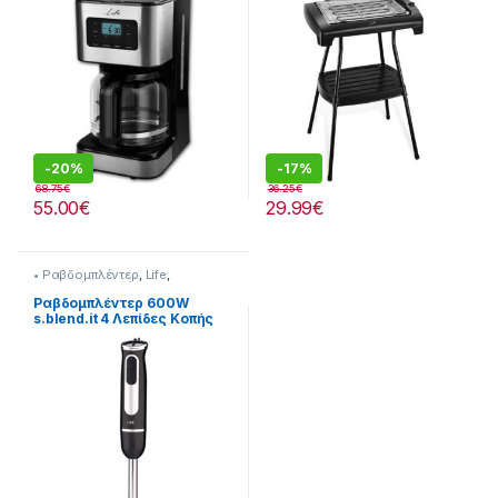
-
20%
-
17%
68.75
€
36.25
€
55.00
€
29.99
€
• Ραβδομπλέντερ
,
Life
,
Συσκευές Κουζίνας
Ραβδομπλέντερ 600W
s.blend.it 4 Λεπίδες Κοπής
217221017