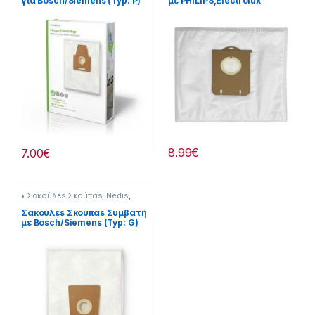
για Bosch/Siemens (Typ: P)
με PHILIPS,Electrolux
232221057
232221027
8.99
€
7.00
€
• Σακούλεs Σκούπαs
,
Nedis
,
Σκούπισμα & Καθάρισμα
Σακούλεs Σκούπαs Συμβατή
με Bosch/Siemens (Typ: G)
GALL) 232221026