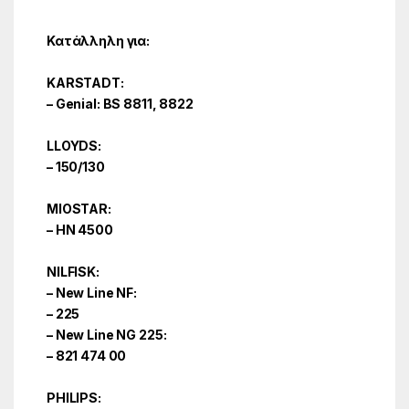
Κατάλληλη για:
KARSTADT:
– Genial: BS 8811, 8822
LLOYDS:
– 150/130
MIOSTAR:
– HN 4500
NILFISK:
– New Line NF:
– 225
– New Line NG 225:
– 821 474 00
PHILIPS: