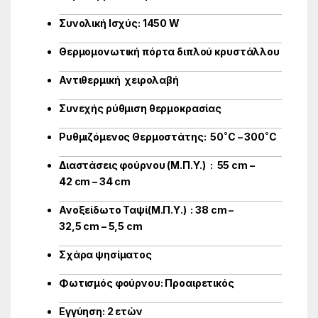
Συνολική Ισχύς: 1450 W
Θερμομονωτική πόρτα διπλού κρυστάλλου
Αντιθερμική χειρολαβή
Συνεχής ρύθμιση θερμοκρασίας
Ρυθμιζόμενος Θερμοστάτης: 50˚C – 300˚C
Διαστάσεις φούρνου (Μ.Π.Υ.) : 55 cm –
42 cm – 34 cm
Ανοξείδωτο Ταψί(Μ.Π.Υ.) : 38 cm –
32,5 cm – 5,5 cm
Σχάρα ψησίματος
Φωτισμός φούρνου: Προαιρετικός
Εγγύηση: 2 ετών