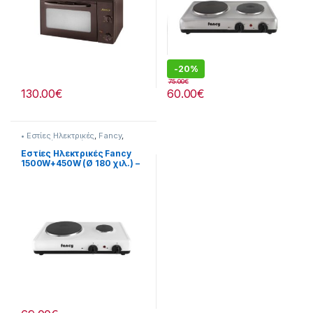
-
20%
75.00
€
130.00
€
60.00
€
• Εστίες Ηλεκτρικές
,
Fancy
,
Συσκευές Κουζίνας
Εστίες Ηλεκτρικές Fancy
1500W+450W (Ø 180 χιλ.) –
(Ø 80 χιλ.) [255324104]