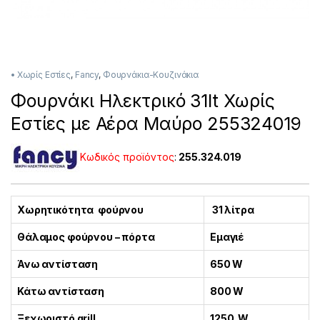
• Χωρίς Εστίες
,
Fancy
,
Φουρνάκια-Κουζινάκια
Φουρνάκι Ηλεκτρικό 31lt Χωρίς
Εστίες με Αέρα Μαύρο 255324019
Κωδικός προϊόντος
:
255.324.019
Χωρητικότητα φούρνου
31 λίτρα
Θάλαμος φούρνου – πόρτα
Εμαγιέ
Άνω αντίσταση
650 W
Κάτω αντίσταση
800 W
Ξεχωριστό grill
1250 W