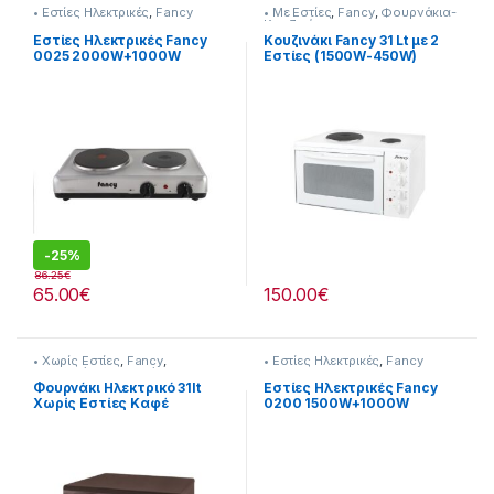
• Εστίες Ηλεκτρικές
,
Fancy
• Με Εστίες
,
Fancy
,
Φουρνάκια-
Κουζινάκια
Εστίες Ηλεκτρικές Fancy
Κουζινάκι Fancy 31 Lt με 2
0025 2000W+1000W
Εστίες (1500W-450W)
Λευκό [255324002]
-
25%
86.25
€
65.00
€
150.00
€
• Χωρίς Εστίες
,
Fancy
,
• Εστίες Ηλεκτρικές
,
Fancy
Προτεινόμενα προϊόντα
,
Φουρνάκια-Κουζινάκια
Φουρνάκι Ηλεκτρικό 31lt
Εστίες Ηλεκτρικές Fancy
Χωρίς Εστίες Καφέ
0200 1500W+1000W
[255324012]