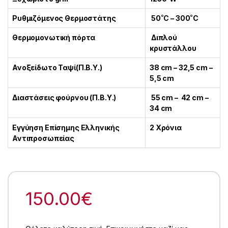
Ρυθμιζόμενος Θερμοστάτης
50˚C – 300˚C
Θερμομονωτική πόρτα
Διπλού
κρυστάλλου
Ανοξείδωτο Ταψί(Π.Β.Υ.)
38 cm – 32,5 cm –
5,5 cm
Διαστάσεις φούρνου (Π.Β.Υ.)
55 cm – 42 cm –
34 cm
Εγγύηση Επίσημης Ελληνικής
2 Χρόνια
Αντιπροσωπείας
150.00
€