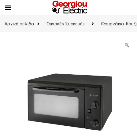
Skip to navigation
Skip to content
Αρχική σελίδα
Οικιακέs Συσκευέs
Φουρνάκια-Κουζι