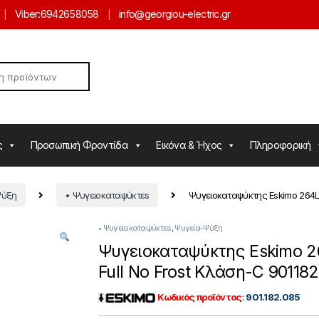
Viber:
6942658058
info@georgiou-electric.gr
ς
Προσωπική Φροντίδα
Εικόνα & Ήχος
Πληροφορική
Ψύξη
• Ψυγειοκαταψύκτεs
Ψυγειοκαταψύκτης Eskimo 264Lt
• Ψυγειοκαταψύκτεs
,
Ψυγεία-Ψύξη
Ψυγειοκαταψύκτης Eskimo 2
Full No Frost Κλάση-C 90118
Κωδικός προϊόντος
:
901.182.085