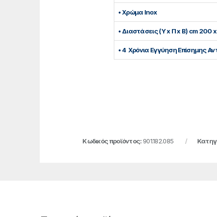
• Χρώμα Inox
• Διαστάσεις (Υ x Π x Β) cm 200 x
• 4 Χρόνια Εγγύηση Επίσημης Α
Κωδικός προϊόντος:
901.182.085
Κατηγ