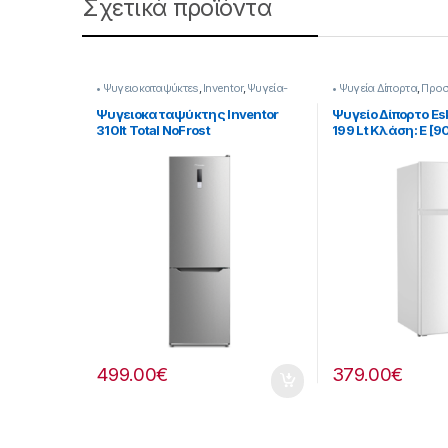
Σχετικά προϊόντα
• Ψυγειοκαταψύκτεs
,
Inventor
,
Ψυγεία-
• Ψυγεία Δίπορτα
,
Προ
Ψύξη
Ψύξη
Ψυγειοκαταψύκτης Inventor
Ψυγείο Δίπορτο Es
310lt Total NoFrost
199 Lt Κλάση: E [
Υ188xΠ59.5xΒ63εκ 901264044
499.00
€
379.00
€