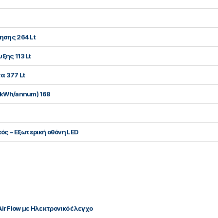
ησης 264 Lt
ξης 113 Lt
α 377 Lt
(kWh/annum) 168
ός – Εξωτερική οθόνη LED
 Air Flow με Ηλεκτρονικό έλεγχο