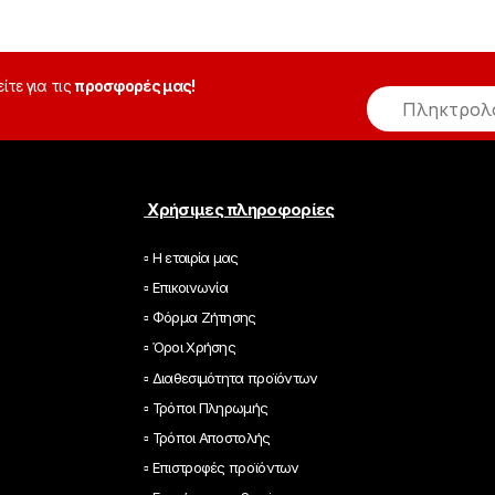
είτε για τις
προσφορές μας!
E
m
a
i
l
*
Χρήσιμες πληροφορίες
▫ Η εταιρία μας
▫ Επικοινωνία
▫ Φόρμα Ζήτησης
▫ Όροι Χρήσης
▫ Διαθεσιμότητα προϊόντων
▫ Τρόποι Πληρωμής
▫ Τρόποι Αποστολής
▫ Επιστροφές προϊόντων