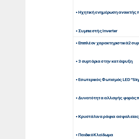
• Ηχητική ενημέρωση ανοικτής 
• Συμπιεστής Inverter
• Επιπλέον χαρακτηριστικά2 συ
• 3 συρτάρια στην κατάψυξη
• Eσωτερικός Φωτισμός LED ”Sk
• Δυνατότητα αλλαγής φοράς 
• Κρυστάλινα ράφια ασφαλείας
• Παιδικό Κλείδωμα