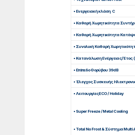
• Ενεργειακή κλάση C
• Καθαρή Χωρητικότητα Συντήρ
• Καθαρή Χωρητικότητα Κατάψυ
• Συνολική Καθαρή Χωρητικότητ
• Κατανάλωση Ενέργειας/Έτος 
• Επίπεδο Θορύβου 39dB
• Έλεγχος Συσκευής Ηλεκτρονικ
• ΛειτουργίεςECO / Holiday
• Super Freeze / Metal Cooling
• Total No Frost & Σύστημα Μulti