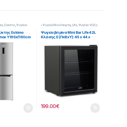
εs
,
Eskimo
,
Ψυγεία-
• Ψυγεία Μονόπορτα
,
Life
,
Ψυγεία-Ψύξη
κτης Eskimo
Ψυγείο βιτρίνα Mini Bar Life 42L
t Inox Υ195xΠ60cm
Κλάσης E (ΠxΒxΥ): 45 x 44 x
51.5cm 901221006
199.00
€