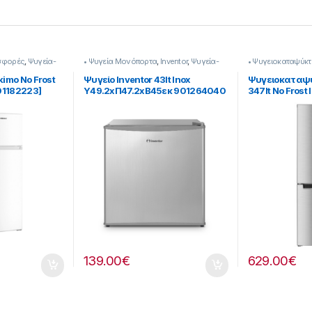
σφορές
,
Ψυγεία-
• Ψυγεία Μονόπορτα
,
Inventor
,
Ψυγεία-
• Ψυγειοκαταψύκτ
Ψύξη
Ψύξη
kimo No Frost
Ψυγείο Inventor 43lt Inox
Ψυγειοκαταψύ
901182223]
Υ49.2xΠ47.2xΒ45εκ 901264040
347lt No Fros
901182062
139.00
€
629.00
€