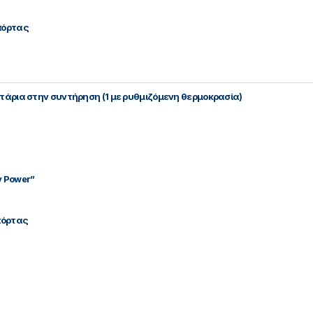
πόρτας
ρτάρια στην συντήρηση (1 με ρυθμιζόμενη θερμοκρασία)
y Power”
πόρτας