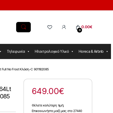
0.00
€
0
Τηλεφωνία
Ηλεκτρολογικό Υλικό
Horeca & Airbnb
 Full No Frost Κλάση-C 901182085
64Lt
649.00
€
2085
Θέλετε καλύτερη τιμή;
Επικοινωνήστε μαζί μας στο 27440