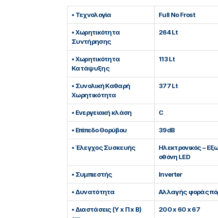
• Τεχνολογία
Full No Frost
• Χωρητικότητα
264 Lt
Συντήρησης
• Χωρητικότητα
113 Lt
Κατάψυξης
• Συνολική Καθαρή
377 Lt
Χωρητικότητα
• Ενεργειακή κλάση
C
• Επίπεδο Θορύβου
39dB
• Έλεγχος Συσκευής
Ηλεκτρονικός – Εξ
οθόνη LED
• Συμπιεστής
Inverter
• Δυνατότητα
Αλλαγής φοράς πό
• Διαστάσεις (Υ x Π x Β)
200 x 60 x 67