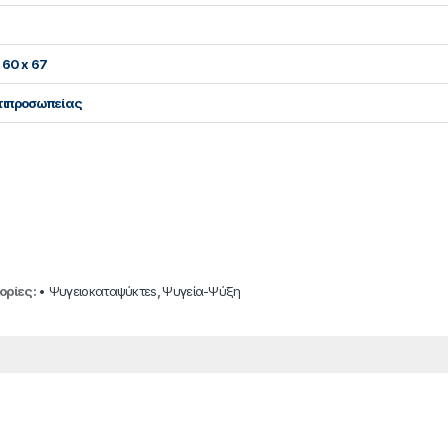
 60 x 67
ντιπροσωπείας
ορίες:
• Ψυγειοκαταψύκτεs
,
Ψυγεία-Ψύξη