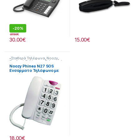
-
20%
37.50
€
30.00
€
15.00
€
•Σταθερά Τηλέφωνα
,
Noozy
,
Σταθερά Τηλέφωνα
,
Τηλεφωνία
Noozy Phinea N27 SOS
Ενσύρματο Τηλέφωνο με
Μεγάλα Πλήκτρα, Ανοιχτή
Ακρόαση και Πλήκτρο
Άμεσης Ανάγκης Λευκό
18.00
€