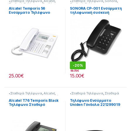
•Σταθερά Τηλέφωνα
,
Alcatel
,
•Σταθερά Τηλέφωνα
,
Sonora
,
Σταθερά Τηλέφωνα
,
Σταθέρη
Σταθερά Τηλέφωνα
Τηλεφώνια
Alcatel Temporis 56
SONORA CP-001 Eνσύρματη
Ενσύρματο Τηλέφωνο
τηλεφωνική συσκευή
Γραφείου Λευκό
(Μαύρο)
-
20%
18.75
€
25.00
€
15.00
€
•Σταθερά Τηλέφωνα
,
Alcatel
,
•Σταθερά Τηλέφωνα
,
Σταθερά
Σταθερά Τηλέφωνα
,
Τηλεφωνία
Τηλέφωνα
,
Τηλεφωνία
Alcatel T76 Temporis Black
Τηλέφωνο Ενσύρματο
Τηλέφωνο Σταθερό
Uniden Γόνδολα 221299019