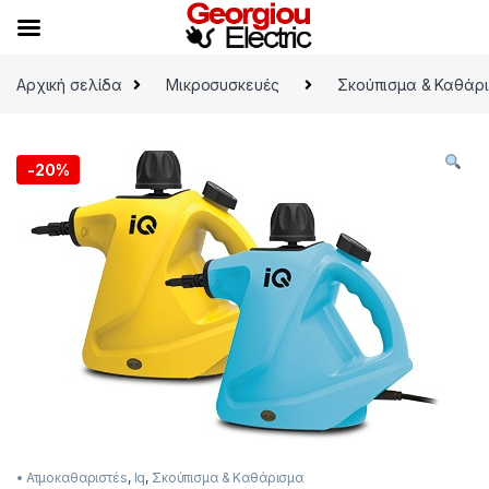
Skip to navigation
Skip to content
Αρχική σελίδα
Μικροσυσκευές
Σκούπισμα & Καθάρ
-
20%
• Ατμοκαθαριστέs
,
Iq
,
Σκούπισμα & Καθάρισμα