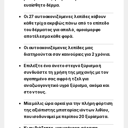
ευαίσθητο δέρμα.
Οι 27 αυτοακονιζόμενες λεπίδες κόβουν
κάθε τρίχα ακριβώς πάνω από το επίπεδο
του δέρματος για απαλό, ομοιόμορφο
αποτέλεσμα κάθε φορά.
Οι αυτοακονιζόμενες λεπίδες μας
διατηρούνται σαν καινούριες για 2 χρόνια.
Επιλέξτε ένα άνετο στεγνό ξύρισμα ή
συνδυάστε τη χρήση της μηχανής με τον
αγαπημένο σας αφρό ή τζελ για
αναζωογονητικό υγρό ξύρισμα, ακόμα και
στο ντους.
Μία μόλις ώρα αρκεί για την πλήρη φόρτιση
της αξιόπιστης μπαταρίας ιόντων λιθίου,
που ισοδυναμεί με περίπου 20 ξυρίσματα.
Κι αν βιάζεστε, μια γρήγορη φόρτιση