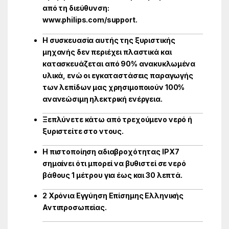
από τη διεύθυνση:
www.philips.com/support.
Η συσκευασία αυτής της ξυριστικής
μηχανής δεν περιέχει πλαστικά και
κατασκευάζεται από 90% ανακυκλωμένα
υλικά, ενώ οι εγκαταστάσεις παραγωγής
των λεπίδων μας χρησιμοποιούν 100%
ανανεώσιμη ηλεκτρική ενέργεια.
Ξεπλύνετε κάτω από τρεχούμενο νερό ή
ξυριστείτε στο ντους.
Η πιστοποίηση αδιαβροχότητας IPX7
σημαίνει ότι μπορεί να βυθιστεί σε νερό
βάθους 1 μέτρου για έως και 30 λεπτά.
2 Χρόνια Εγγύηση Επίσημης Ελληνικής
Αντιπροσωπείας.