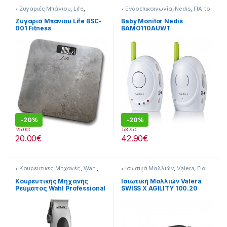
• Ζυγαριές Μπάνιου
,
Life
,
• Ενδοεπικοινωνία
,
Nedis
,
ΓΙΑ το
Προσωπική Φροντίδα
,
Υγεία-
Παιδί-Βρεφικά
,
Προσωπική
Ευεξία
Φροντίδα
Ζυγαριά Μπάνιου Life BSC-
Baby Monitor Nedis
001 Fitness
BAMO110AUWT
-
20%
-
20%
25.00
€
53.75
€
20.00
€
42.90
€
• Κουρευτικές Μηχανές
,
Wahl
,
• Ισιωτικά Μαλλιών
,
Valera
,
Για
Για τον Ανδρα
,
Προσωπική
τη Γυναίκα
,
Προσωπική
Φροντίδα
Φροντίδα
Κουρευτικής Μηχανής
Ισιωτική Μαλλιών Valera
Ρεύματος Wahl Professional
SWISS X AGILITY 100.20
Home Pro 237222030