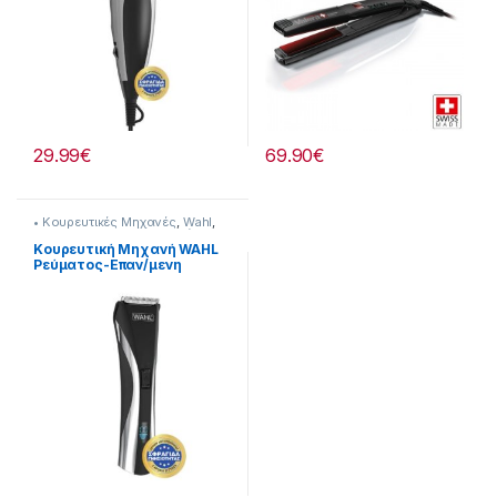
29.99
€
69.90
€
• Κουρευτικές Μηχανές
,
Wahl
,
Για τον Ανδρα
,
Προσωπική
Φροντίδα
Κουρευτική Μηχανή WAHL
Ρεύματος-Επαν/μενη
237222015