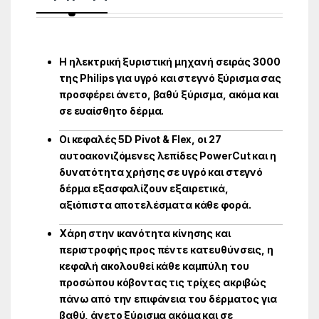
Η ηλεκτρική ξυριστική μηχανή σειράς 3000
της Philips για υγρό και στεγνό ξύρισμα σας
προσφέρει άνετο, βαθύ ξύρισμα, ακόμα και
σε ευαίσθητο δέρμα.
Οι κεφαλές 5D Pivot & Flex, οι 27
αυτοακονιζόμενες λεπίδες PowerCut και η
δυνατότητα χρήσης σε υγρό και στεγνό
δέρμα εξασφαλίζουν εξαιρετικά,
αξιόπιστα αποτελέσματα κάθε φορά.
Χάρη στην ικανότητα κίνησης και
περιστροφής προς πέντε κατευθύνσεις, η
κεφαλή ακολουθεί κάθε καμπύλη του
προσώπου κόβοντας τις τρίχες ακριβώς
πάνω από την επιφάνεια του δέρματος για
βαθύ, άνετο ξύρισμα ακόμα και σε