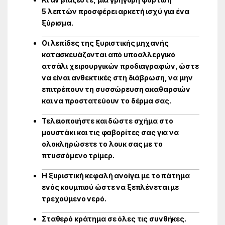
5 λεπτών προσφέρει αρκετή ισχύ για ένα
ξύρισμα.
Οι λεπίδες της ξυριστικής μηχανής
κατασκευάζονται από υποαλλεργικό
ατσάλι χειρουργικών προδιαγραφών, ώστε
να είναι ανθεκτικές στη διάβρωση, να μην
επιτρέπουν τη συσσώρευση ακαθαρσιών
και να προστατεύουν το δέρμα σας.
Τελειοποιήστε και δώστε σχήμα στο
μουστάκι και τις φαβορίτες σας για να
ολοκληρώσετε το λουκ σας με το
πτυσσόμενο τρίμερ.
Η ξυριστική κεφαλή ανοίγει με το πάτημα
ενός κουμπιού ώστε να ξεπλένεται με
τρεχούμενο νερό.
Σταθερό κράτημα σε όλες τις συνθήκες.