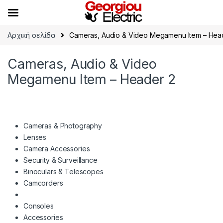
Skip to navigation
Skip to content
Αρχική σελίδα
Cameras, Audio & Video Megamenu Item – Hea
Cameras, Audio & Video
Megamenu Item – Header 2
Cameras & Photography
Lenses
Camera Accessories
Security & Surveillance
Binoculars & Telescopes
Camcorders
Consoles
Accessories