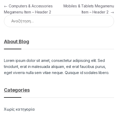
Πλοήγηση άρθρων
←
Computers & Accessories
Mobiles & Tablets Megamenu
Megamenu Item – Header 2
Item – Header 2
→
Αναζήτηση για:
About Blog
Lorem ipsum dolor sit amet, consectetur adipiscing elit. Sed
tincidunt, erat in malesuada aliquam, est erat faucibus purus,
eget viverra nulla sem vitae neque. Quisque id sodales libero.
Categories
Χωρίς κατηγορία