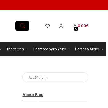
0.00
€
0
Τηλεφωνία
Ηλεκτρολογικό Υλικό
Horeca & Airbnb
Αναζήτηση για:
About Blog