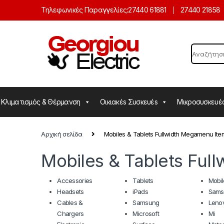
Skip to navigation
Skip to content
Τηλεφωνικές Παραγγελίες:
27440 61881
27440 21858
Search for:
Κλιματισμός & Θέρμανση
Οικιακέs Συσκευέs
Μικροσυσκευέ
Αρχική σελίδα
Mobiles & Tablets Fullwidth Megamenu Ite
Mobiles & Tablets Ful
Accessories
Tablets
Mobil
Headsets
iPads
Sams
Cables &
Samsung
Leno
Chargers
Microsoft
Mi