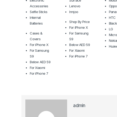
Electronic
Surface
Motor
Accessories
Lenovo
Oppo
Selfie Sticks
Innjoo
Pana
Internal
HTC
Shop By Price
Batteries
Black
For iPhone X
LG
Cases &
For Samsung
Micr
Covers
S9
Noki
For iPhone X
Below AED 59
Huaw
For Samsung
For Xiaomi
S9
For iPhone 7
Below AED 59
For Xiaomi
For iPhone 7
admin