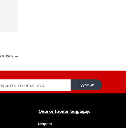
enu Item
→
Εγγραφή
Όλοι οι Τρόποι πληρωμής
Μετρητά