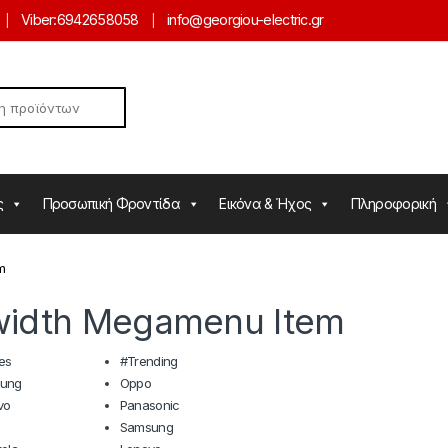
Viber:
6942658058
info@georgiou-electric.gr
ς
Προσωπική Φροντίδα
Εικόνα & Ήχος
Πληροφορική
m
lwidth Megamenu Item
es
#Trending
ung
Oppo
vo
Panasonic
Samsung