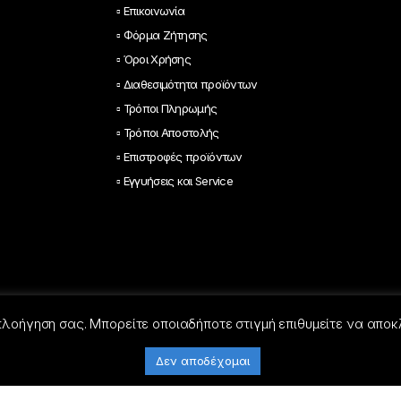
▫ Επικοινωνία
▫ Φόρμα Ζήτησης
▫ Όροι Χρήσης
▫ Διαθεσιμότητα προϊόντων
▫ Τρόποι Πληρωμής
▫ Τρόποι Αποστολής
▫ Επιστροφές προϊόντων
▫ Εγγυήσεις και Service
 πλοήγηση σας. Μπορείτε οποιαδήποτε στιγμή επιθυμείτε να αποκ
Δεν αποδέχομαι