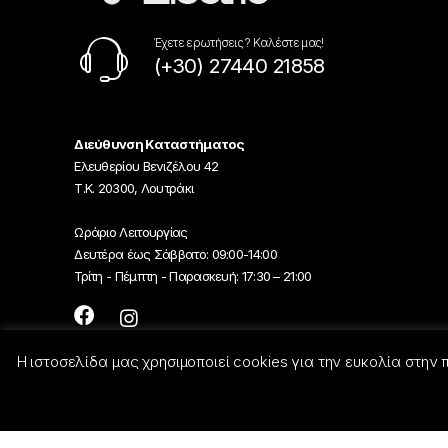
Έχετε ερωτήσεις ? Καλέστε μας!
(+30) 27440 21858
Διεύθυνση Καταστήματος
Ελευθερίου Βενιζέλου 42
Τ.Κ. 20300, Λουτράκι
Ωράριο Λειτουργίας
Δευτέρα έως Σάββατο: 09:00-14:00
Τρίτη - Πέμπτη - Παρασκευή: 17:30 – 21:00
Η ιστοσελίδα μας χρησιμοποιεί cookies για την ευκολία στην
© Georgiou-Electric