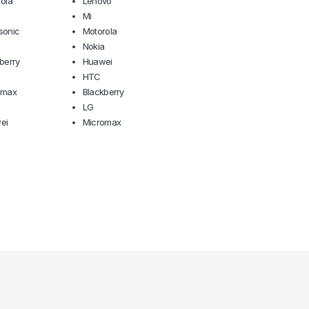
ola
Lenovo
Mi
sonic
Motorola
Nokia
berry
Huawei
HTC
omax
Blackberry
a
LG
ei
Micromax