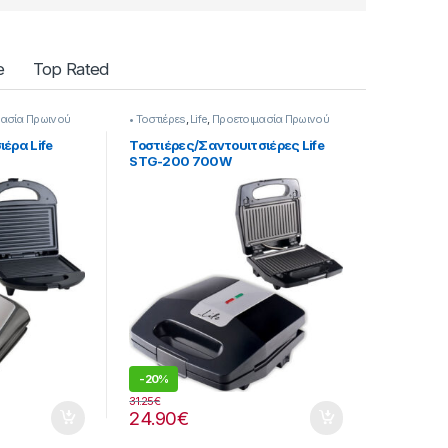
e
Top Rated
ασία Πρωινού
• Τοστιέρεs
,
Life
,
Προετοιμασία Πρωινού
έρα Life
Τοστιέρες/Σαντουιτσιέρες Life
STG-200 700W
-
20%
31.25
€
24.90
€