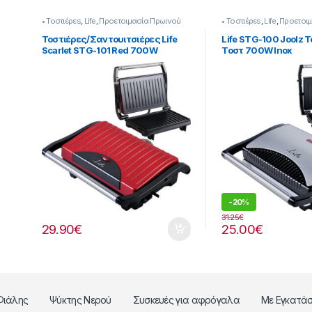
• Τοστιέρεs
,
Life
,
Προετοιμασία Πρωινού
• Τοστιέρεs
,
Life
,
Προετοιμ
Τοστιέρες/Σαντουιτσιέρες Life
Life STG-100 Joolz Τ
Scarlet STG-101 Red 700W
Τοστ 700W Inox
-
20%
31.25
€
29.90
€
25.00
€
Φιάλης
Ψύκτης Νερού
Συσκευές για αφρόγαλα
Με Εγκατά