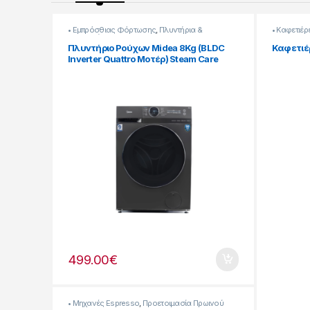
• Εμπρόσθιας Φόρτωσης
,
Πλυντήρια &
• Καφετιέρ
Στεγνωτήρια
Πλυντήριο Ρούχων Midea 8Kg (BLDC
Καφετιέρ
Inverter Quattro Μοτέρ) Steam Care
[907182058]
499.00
€
• Μηχανές Espresso
,
Προετοιμασία Πρωινού