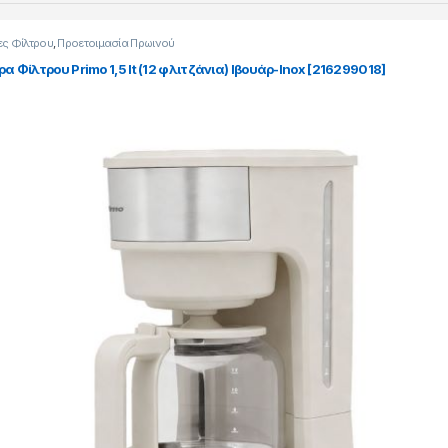
ες Φίλτρου
,
Προετοιμασία Πρωινού
α Φίλτρου Primo 1,5 lt (12 φλιτζάνια) Ιβουάρ-Inox [216299018]