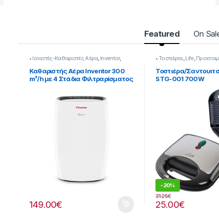
Featured
On Sal
• Ιονιστές-Καθαριστές Αέρα
,
Inventor
,
• Τοστιέρεs
,
Life
,
Προετοιμ
Επεξεργασία αέρα
Καθαριστής Αέρα Inventor 300
Τοστιέρα/Σαντουιτσι
m³/h με 4 Στάδια Φιλτραρίσματος
STG-001 700W
& Ιονιστής 245264202
-
20%
31.25
€
149.00
€
25.00
€