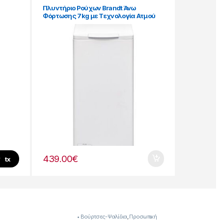
Πλυντήριο Ρούχων Brandt Άνω
Φόρτωσης 7kg με Τεχνολογία Ατμού
1300 Στροφών [907269008]
439.00
€
tx
• Βούρτσες-Ψαλίδια
,
Προσωπική