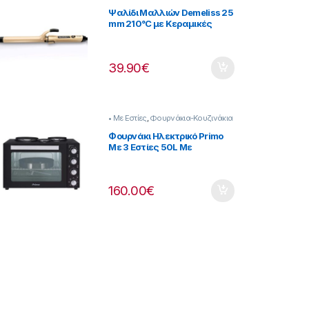
Φροντίδα
Ψαλίδι Μαλλιών Demeliss 25
mm 210°C με Κεραμικές
Πλάκες [237222052]
39.90
€
• Με Εστίες
,
Φουρνάκια-Κουζινάκια
Φουρνάκι Ηλεκτρικό Primo
Με 3 Εστίες 50L Με
λειτουργία αέρα Μαύρο
[206299005]
160.00
€