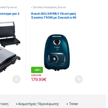
ασία Πρωινού
• Σκούπεs Ηλεκτρικέs
,
Bosch
οστιέρα για 2
Bosch BGLS4FMLY Ηλεκτρική
Σκούπα 750W με Σακούλα 4lt
-
20%
225.00
€
179.99
€
σταση
• Ανεμιστήρες Υδρονέφωσης
• Trimer