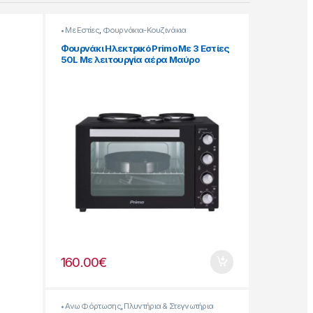
• Με Εστίες
,
Φουρνάκια-Κουζινάκια
Φουρνάκι Ηλεκτρικό Primo Με 3 Εστίες
50L Με λειτουργία αέρα Μαύρο
[206299005]
160.00
€
• Ανω Φόρτωσης
,
Πλυντήρια & Στεγνωτήρια