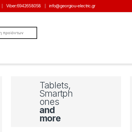
Viber:
6942658058
info@georgiou-electric.gr
Tablets,
Smartph
ones
and
more