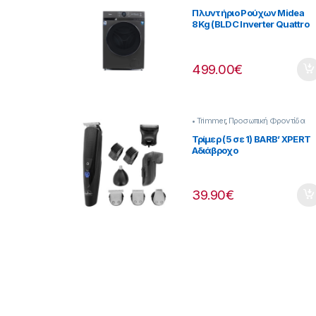
Πλυντήρια & Στεγνωτήρια
Πλυντήριο Ρούχων Midea
8Kg (BLDC Inverter Quattro
Μοτέρ) Steam Care
[907182058]
499.00
€
• Trimmer
,
Προσωπική Φροντίδα
Τρίμερ (5 σε 1) BARB’ XPERT
Αδιάβροχο
Επαναφορτιζόμενο-
Ρεύματος [237222053]
39.90
€