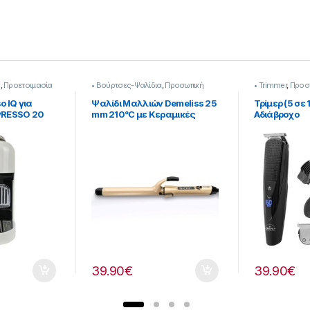
o
,
Προετοιμασία
• Βούρτσες-Ψαλίδια
,
Προσωπική
• Trimmer
,
Προσ
Φροντίδα
 IQ για
Ψαλίδι Μαλλιών Demeliss 25
Τρίμερ (5 σε
PRESSO 20
mm 210°C με Κεραμικές
Αδιάβροχο
262014]
Πλάκες [237222052]
Επαναφορτι
Ρεύματος [
39.90
€
39.90
€