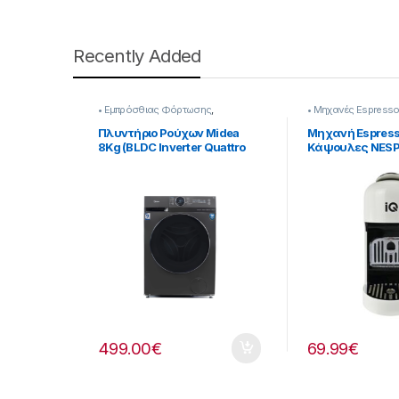
Recently Added
• Εμπρόσθιας Φόρτωσης
,
• Μηχανές Espress
Πλυντήρια & Στεγνωτήρια
Πρωινού
Πλυντήριο Ρούχων Midea
Μηχανή Espresso
8Kg (BLDC Inverter Quattro
Κάψουλες NES
Μοτέρ) Steam Care
bar 1400W [216
[907182058]
499.00
€
69.99
€