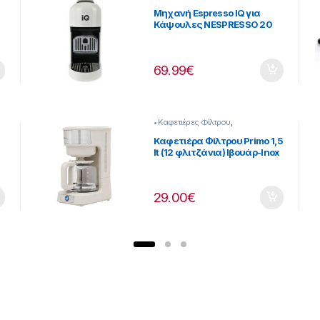
Πρωινού
Μηχανή Espresso IQ για
Κάψουλες NESPRESSO 20
bar 1400W [216262014]
69.99
€
• Καφετιέρες Φίλτρου
,
Προετοιμασία Πρωινού
Καφετιέρα Φίλτρου Primo 1,5
lt (12 φλιτζάνια) Ιβουάρ-Inox
[216299018]
29.00
€