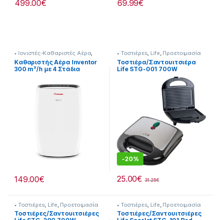
499.00
€
69.99
€
• Ιονιστές-Καθαριστές Αέρα
,
• Τοστιέρεs
,
Life
,
Προετοιμασία
Inventor
,
Επεξεργασία αέρα
Πρωινού
Καθαριστής Αέρα Inventor
Τοστιέρα/Σαντουιτσιέρα
300 m³/h με 4 Στάδια
Life STG-001 700W
Φιλτραρίσματος & Ιονιστής
245264202
-
20%
25.00
€
149.00
€
31.25
€
• Τοστιέρεs
,
Life
,
Προετοιμασία
• Τοστιέρεs
,
Life
,
Προετοιμασία
Πρωινού
Πρωινού
Τοστιέρες/Σαντουιτσιέρες
Τοστιέρες/Σαντουιτσιέρες