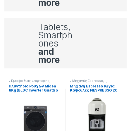
more
Tablets,
Smartph
ones
and
more
P
• Εμπρόσθιας Φόρτωσης
,
• Μηχανές Espresso
,
Πλυντήρια & Στεγνωτήρια
Προετοιμασία Πρωινού
Πλυντήριο Ρούχων Midea
Μηχανή Espresso IQ για
8Kg (BLDC Inverter Quattro
Κάψουλες NESPRESSO 20
r
Μοτέρ) Steam Care
bar 1400W [216262014]
[907182058]
o
d
u