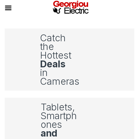
Skip to navigation
Skip to content
Catch
the
Hottest
Deals
in
Cameras
Tablets,
Smartph
ones
and