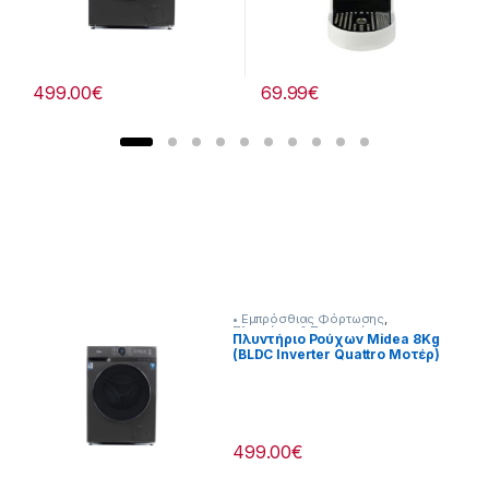
c
t
499.00
€
69.99
€
C
a
r
o
u
• Εμπρόσθιας Φόρτωσης
,
s
Πλυντήρια & Στεγνωτήρια
Πλυντήριο Ρούχων Midea 8Kg
(BLDC Inverter Quattro Μοτέρ)
Steam Care [907182058]
e
l
499.00
€
T