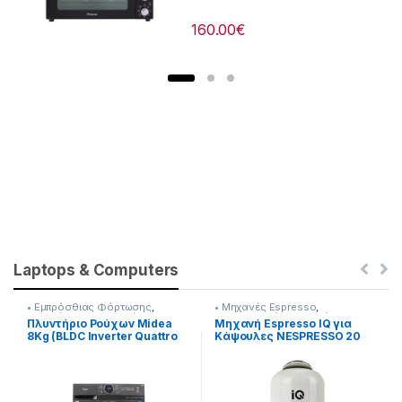
160.00
€
Laptops & Computers
• Εμπρόσθιας Φόρτωσης
,
• Μηχανές Espresso
,
Πλυντήρια & Στεγνωτήρια
Προετοιμασία Πρωινού
Πλυντήριο Ρούχων Midea
Μηχανή Espresso IQ για
8Kg (BLDC Inverter Quattro
Κάψουλες NESPRESSO 20
Μοτέρ) Steam Care
bar 1400W [216262014]
[907182058]