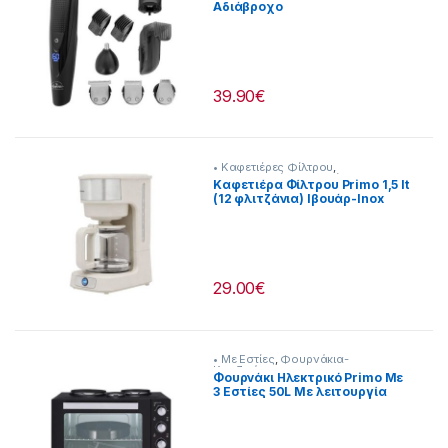
Αδιάβροχο
Επαναφορτιζόμενο-Ρεύματος
[237222053]
39.90
€
• Καφετιέρες Φίλτρου
,
Προετοιμασία Πρωινού
Καφετιέρα Φίλτρου Primo 1,5 lt
(12 φλιτζάνια) Ιβουάρ-Inox
[216299018]
29.00
€
• Με Εστίες
,
Φουρνάκια-
Κουζινάκια
Φουρνάκι Ηλεκτρικό Primo Με
3 Εστίες 50L Με λειτουργία
αέρα Μαύρο [206299005]