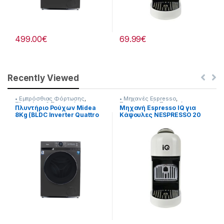
499.00
€
69.99
€
Recently Viewed
• Εμπρόσθιας Φόρτωσης
,
• Μηχανές Espresso
,
Πλυντήρια & Στεγνωτήρια
Προετοιμασία Πρωινού
Πλυντήριο Ρούχων Midea
Μηχανή Espresso IQ για
8Kg (BLDC Inverter Quattro
Κάψουλες NESPRESSO 20
Μοτέρ) Steam Care
bar 1400W [216262014]
[907182058]