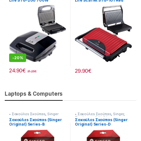
Life STG-200 700W
Life Scarlet STG-101 Red
700W
-
20%
24.90
€
29.90
€
31.25
€
Laptops & Computers
• Σακούλεs Σκούπαs
,
Singer
• Σακούλεs Σκούπαs
,
Singer
,
Σκούπισμα & Καθάρισμα
Σακούλεs Σκούπαs (Singer
Σακούλεs Σκούπαs (Singer
Original) Series-B
Original) Series-D
230269001
230268005