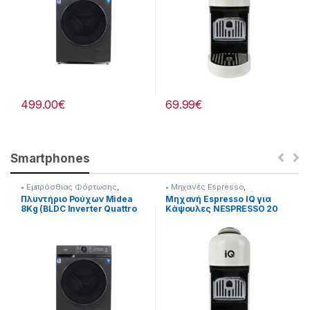
499.00
€
69.99
€
Smartphones
• Εμπρόσθιας Φόρτωσης
,
• Μηχανές Espresso
,
Πλυντήρια & Στεγνωτήρια
Προετοιμασία Πρωινού
Πλυντήριο Ρούχων Midea
Μηχανή Espresso IQ για
8Kg (BLDC Inverter Quattro
Κάψουλες NESPRESSO 20
Μοτέρ) Steam Care
bar 1400W [216262014]
[907182058]