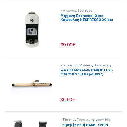
a
• Μηχανές Espresso
,
Προετοιμασία Πρωινού
b
Μηχανή Espresso IQ για
Κάψουλες NESPRESSO 20 bar
1400W [216262014]
s
69.99
€
• Βούρτσες-Ψαλίδια
,
Προσωπική
Φροντίδα
Ψαλίδι Μαλλιών Demeliss 25
mm 210°C με Κεραμικές
Πλάκες [237222052]
39.90
€
• Trimmer
,
Προσωπική Φροντίδα
Τρίμερ (5 σε 1) BARB’ XPERT