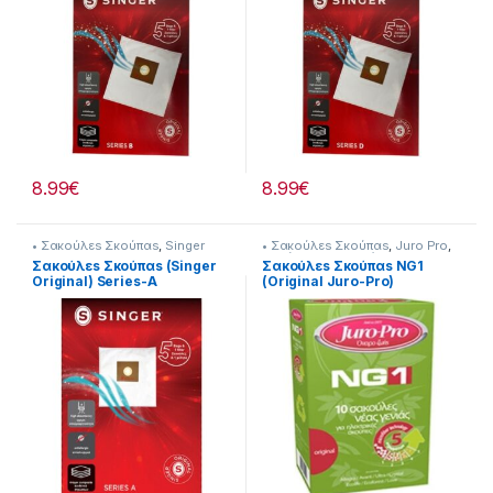
8.99
€
8.99
€
• Σακούλεs Σκούπαs
,
Singer
• Σακούλεs Σκούπαs
,
Juro Pro
,
Σκούπισμα & Καθάρισμα
Σακούλεs Σκούπαs (Singer
Σακούλεs Σκούπαs NG1
Original) Series-A
(Original Juro-Pro)
232268003
232115004