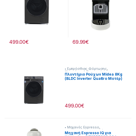
499.00
€
69.99
€
• Εμπρόσθιας Φόρτωσης
,
Πλυντήρια & Στεγνωτήρια
Πλυντήριο Ρούχων Midea 8Kg
(BLDC Inverter Quattro Μοτέρ)
Steam Care [907182058]
499.00
€
• Μηχανές Espresso
,
Προετοιμασία Πρωινού
Μηχανή Espresso IQ για