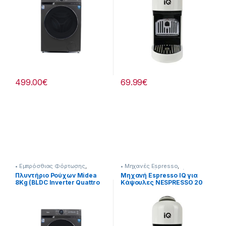
499.00
€
69.99
€
• Εμπρόσθιας Φόρτωσης
,
• Μηχανές Espresso
,
Πλυντήρια & Στεγνωτήρια
Προετοιμασία Πρωινού
Πλυντήριο Ρούχων Midea
Μηχανή Espresso IQ για
8Kg (BLDC Inverter Quattro
Κάψουλες NESPRESSO 20
Μοτέρ) Steam Care
bar 1400W [216262014]
[907182058]