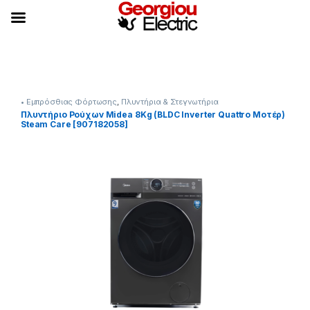
Skip to navigation
Skip to content
• Εμπρόσθιας Φόρτωσης
,
Πλυντήρια & Στεγνωτήρια
Πλυντήριο Ρούχων Midea 8Kg (BLDC Inverter Quattro Μοτέρ)
Steam Care [907182058]