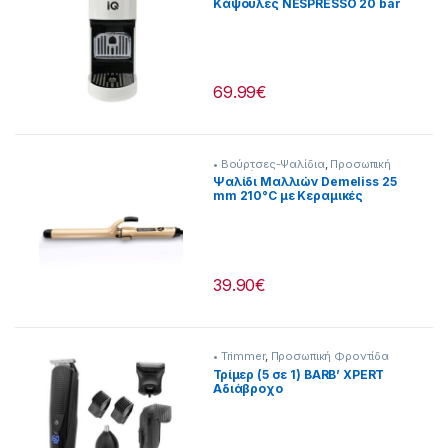
Κάψουλες NESPRESSO 20 bar
1400W [216262014]
69.99
€
• Βούρτσες-Ψαλίδια
,
Προσωπική
Φροντίδα
Ψαλίδι Μαλλιών Demeliss 25
mm 210°C με Κεραμικές
Πλάκες [237222052]
39.90
€
• Trimmer
,
Προσωπική Φροντίδα
Τρίμερ (5 σε 1) BARB’ XPERT
Αδιάβροχο
Επαναφορτιζόμενο-Ρεύματος
[237222053]