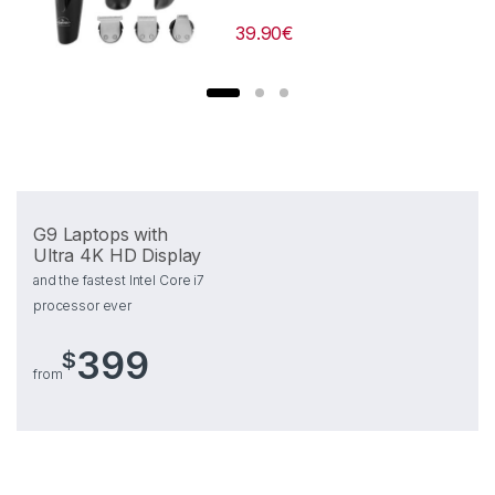
39.90
€
G9 Laptops with
Ultra 4K HD Display
and the fastest Intel Core i7
processor ever
399
$
from