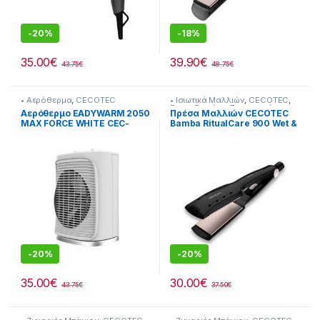
-
20%
-
18%
35.00
€
39.90
€
43.75
€
48.75
€
• Αερόθερμα
,
CECOTEC
• Ισιωτικά Μαλλιών
,
CECOTEC
,
Για τη Γυναίκα
,
Προσωπική
Αερόθερμο EADYWARM 2050
Πρέσα Μαλλιών CECOTEC
Φροντίδα
MAX FORCE WHITE CEC-
Bamba RitualCare 900 Wet &
08256 201222006
Dry CEC-04328 Με
Κεραμικές (5 cm) Πλάκες
210˚C
-
20%
-
20%
35.00
€
30.00
€
43.75
€
37.50
€