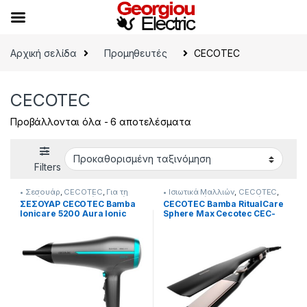
Skip to navigation
Skip to content
Αρχική σελίδα
Προμηθευτές
CECOTEC
CECOTEC
Προβάλλονται όλα - 6 αποτελέσματα
Filters
• Σεσουάρ
,
CECOTEC
,
Για τη
• Ισιωτικά Μαλλιών
,
CECOTEC
,
Γυναίκα
,
Προσωπική Φροντίδα
Για τη Γυναίκα
,
Προσωπική
ΣΕΣΟΥΑΡ CECOTEC Bamba
CECOTEC Bamba RitualCare
Φροντίδα
Ionicare 5200 Aura Ionic
Sphere Max Cecotec CEC-
CEC-04201 Με 1 Στόμιο &
03456 Κεραμικές, Πολύ
Φυσούνα 2300 W
Φαρδιές (4.5 cm) Πλάκες
220˚C