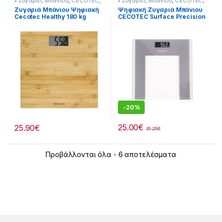
• Ζυγαριές Μπάνιου
,
CECOTEC
,
• Ζυγαριές Μπάνιου
,
CECOTEC
,
Υγεία-Ευεξία
Υγεία-Ευεξία
Ζυγαριά Μπάνιου Ψηφιακή
Ψηφιακή Ζυγαριά Μπάνιου
Cecotec Healthy 180 kg
CECOTEC Surface Precision
231299105
Healthy CEC-04336
-
20%
25.00
€
25.90
€
31.25
€
Προβάλλονται όλα - 6 αποτελέσματα