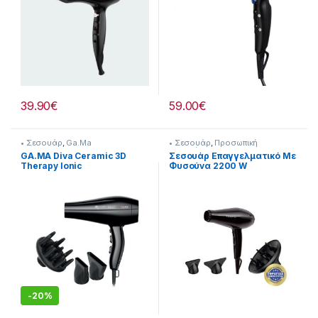
39.90
€
59.00
€
• Σεσουάρ
,
Ga.Ma
• Σεσουάρ
,
Προσωπική
Φροντίδα
GA.MA Diva Ceramic 3D
Σεσουάρ Επαγγελματικό Με
Therapy Ionic
Φυσούνα 2200 W
Επαγγελματικό Πιστολάκι
218222024
Μαλλιών με Φυσούνα
2300W GH3536
-
20%