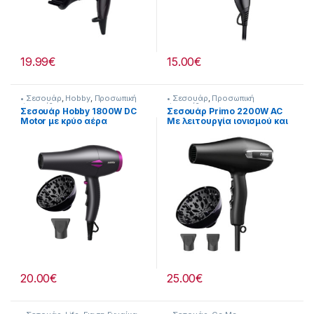
19.99
€
15.00
€
• Σεσουάρ
,
Hobby
,
Προσωπική
• Σεσουάρ
,
Προσωπική
Φροντίδα
Φροντίδα
Σεσουάρ Ηobby 1800W DC
Σεσουάρ Primo 2200W AC
Motor με κρύο αέρα
Με λειτουργία ιονισμού και
218299010
κρύο αέρα Μαύρο
[218299009]
20.00
€
25.00
€