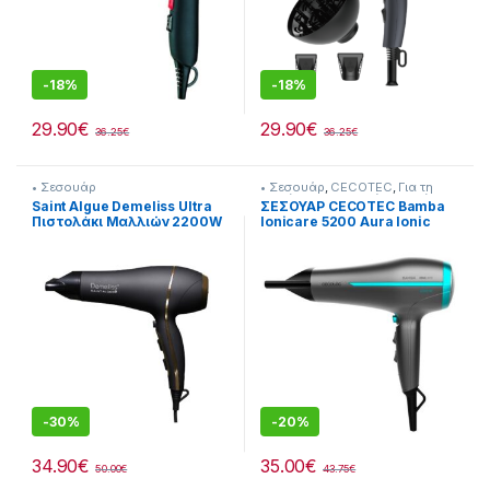
-
18%
-
18%
29.90
€
29.90
€
36.25
€
36.25
€
• Σεσουάρ
• Σεσουάρ
,
CECOTEC
,
Για τη
Γυναίκα
,
Προσωπική Φροντίδα
Saint Algue Demeliss Ultra
ΣΕΣΟΥΑΡ CECOTEC Bamba
Πιστολάκι Μαλλιών 2200W
Ionicare 5200 Aura Ionic
3974
CEC-04201 Με 1 Στόμιο &
Φυσούνα 2300 W
-
30%
-
20%
34.90
€
35.00
€
50.00
€
43.75
€