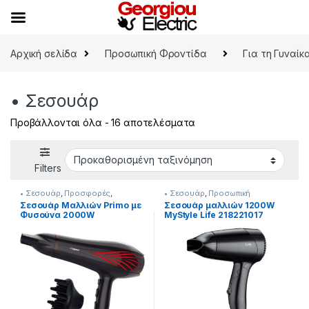
Skip to navigation
Skip to content
Αρχική σελίδα
Προσωπική Φροντίδα
Για τη Γυναίκ
• Σεσουάρ
Προβάλλονται όλα - 16 αποτελέσματα
Filters
• Σεσουάρ
,
Προσφορές
,
• Σεσουάρ
,
Προσωπική
Προσωπική Φροντίδα
Φροντίδα
Σεσουάρ Μαλλιών Primo με
Σεσουάρ μαλλιών 1200W
Φυσούνα 2000W
MyStyle Life 218221017
[218299004]