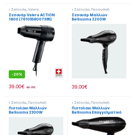
• Σεσουάρ
,
Valera
• Σεσουάρ
,
Προσωπική
Φροντίδα
Σεσουάρ Valera ACTION
Σεσουάρ Μαλλιών
1800 (7610558007395)
Bellissima 2200W
218225016
-
20%
39.00
€
39.00
€
48.75
€
• Σεσουάρ
,
Προσωπική
• Σεσουάρ
,
Προσωπική
Φροντίδα
Φροντίδα
Πιστολάκι Μαλλιών
Πιστολάκι Μαλλιών
Bellissima 2300W
Bellissima Επαγγελματικό
[218250021]
2300W [218250018]