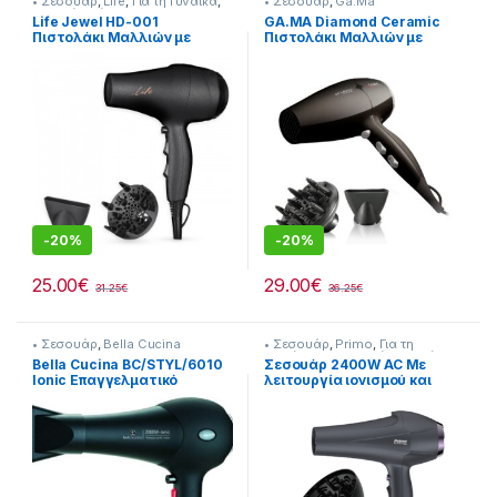
• Σεσουάρ
,
Life
,
Για τη Γυναίκα
,
• Σεσουάρ
,
Ga.Ma
Οικιακή Χρήση
Life Jewel HD-001
GA.MA Diamond Ceramic
Πιστολάκι Μαλλιών με
Πιστολάκι Μαλλιών με
Φυσούνα 2000W
Φυσούνα 2300W GH0301
-
20%
-
20%
25.00
€
29.00
€
31.25
€
36.25
€
• Σεσουάρ
,
Bella Cucina
• Σεσουάρ
,
Primo
,
Για τη
Γυναίκα
,
Προσωπική Φροντίδα
Bella Cucina BC/STYL/6010
Σεσουάρ 2400W AC Με
Ionic Επαγγελματικό
λειτουργία ιονισμού και
Πιστολάκι Μαλλιών 2000W
κρύο αέρα Ανθρακί
218314001
218299008