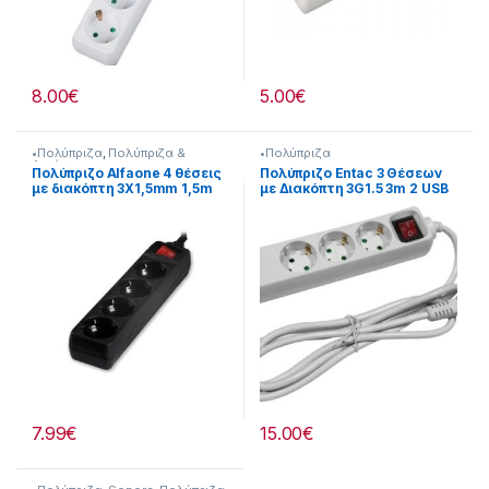
8.00
€
5.00
€
•Πολύπριζα
,
Πολύπριζα &
•Πολύπριζα
Αντάπτορες
Πολύπριζο Alfaone 4 θέσεις
Πολύπριζο Entac 3 Θέσεων
με διακόπτη 3X1,5mm 1,5m
με Διακόπτη 3G1.5 3m 2 USB
253299022
7.99
€
15.00
€