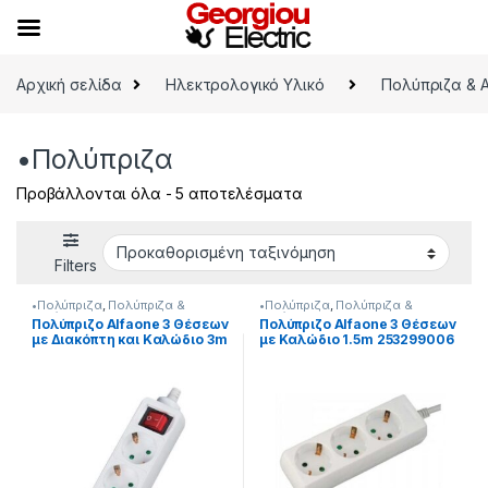
Skip to navigation
Skip to content
Αρχική σελίδα
Ηλεκτρολογικό Υλικό
Πολύπριζα & 
•Πολύπριζα
Προβάλλονται όλα - 5 αποτελέσματα
Filters
•Πολύπριζα
,
Πολύπριζα &
•Πολύπριζα
,
Πολύπριζα &
Αντάπτορες
Αντάπτορες
Πολύπριζο Alfaone 3 Θέσεων
Πολύπριζο Alfaone 3 Θέσεων
με Διακόπτη και Καλώδιο 3m
με Καλώδιο 1.5m 253299006
253299002