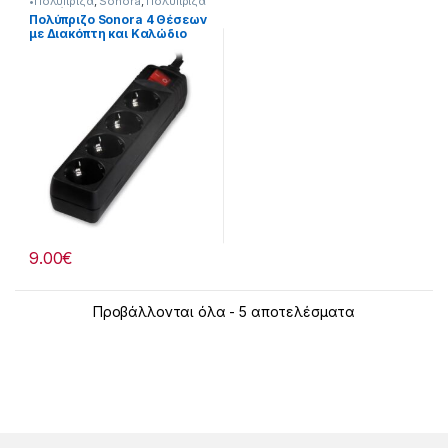
•Πολύπριζα
,
Sonora
,
Πολύπριζα
& Αντάπτορες
Πολύπριζο Sonora 4 Θέσεων
με Διακόπτη και Καλώδιο
1.5m 253221035
9.00
€
Προβάλλονται όλα - 5 αποτελέσματα