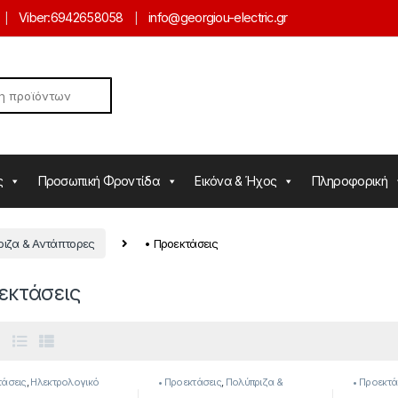
Viber:
6942658058
info@georgiou-electric.gr
ς
Προσωπική Φροντίδα
Εικόνα & Ήχος
Πληροφορική
ιζα & Αντάπτορες
• Προεκτάσεις
εκτάσεις
τάσεις
,
Ηλεκτρολογικό
• Προεκτάσεις
,
Πολύπριζα &
• Προεκτά
Αντάπτορες