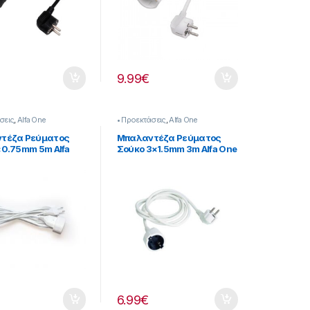
9.99
€
σεις
,
Alfa One
• Προεκτάσεις
,
Alfa One
τέζα Ρεύματος
Μπαλαντέζα Ρεύματος
0.75mm 5m Alfa
Σούκο 3×1.5mm 3m Alfa One
0086
700088
6.99
€