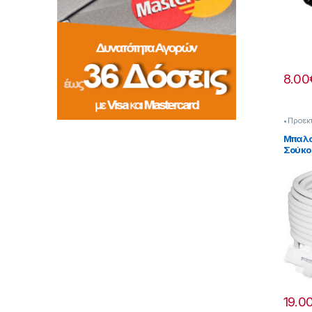
8.00
• Προεκ
Ηλεκτρο
Μπαλα
Σούκο
One 7
19.0