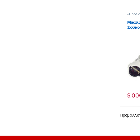
• Προεκ
Μπαλα
Σούκο
7000
9.00
Προβάλλον