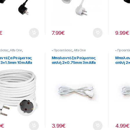
€
7.99
€
9.99
€
τάσεις
,
Alfa One
,
• Προεκτάσεις
,
Alfa One
• Προεκτά
λογικό Υλικό
ντέζα Ρεύματος
Μπαλαντέζα Ρεύματος
Μπαλαν
 3×1.5mm 10m Alfa
απλή 2×0.75mm 3m Alfa
απλή 2×
00090
One 700085
One 70
0
€
3.99
€
4.99
€