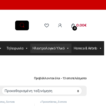
0.00
€
0
Τηλεφωνία
Ηλεκτρολογικό Υλικό
Horeca & Airbnb
Προβάλλονται όλα - 13 αποτελέσματα
σεις
,
Sonora
• Προεκτάσεις
,
Sonora