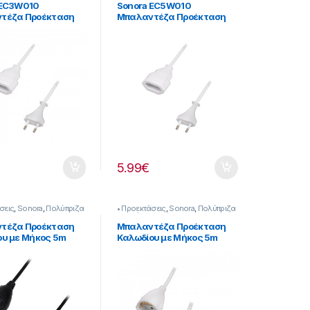
 EC3W010
Sonora EC5W010
τέζα Προέκταση
Μπαλαντέζα Προέκταση
ου με Μήκος 3m
Καλωδίου με Μήκος 5m
ής 2×0.75mm²
Διατομής 2×0.75mm²
Λευκή
5.99
€
σεις
,
Sonora
,
Πολύπριζα
• Προεκτάσεις
,
Sonora
,
Πολύπριζα
ορες
& Αντάπτορες
τέζα Προέκταση
Μπαλαντέζα Προέκταση
ου με Μήκος 5m
Καλωδίου με Μήκος 5m
ής 3×1.5mm² Μαύρη
Διατομής 3×1.5mm² Λευκή
020
[253221021]