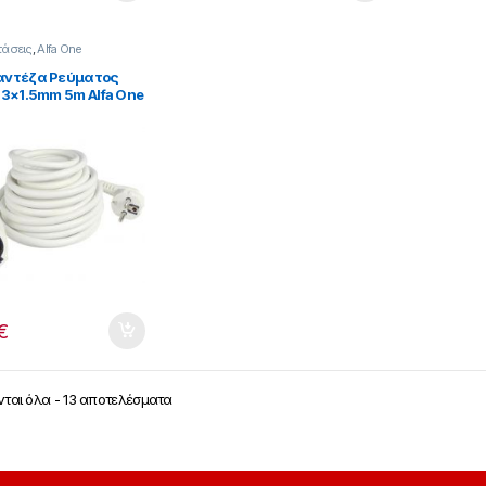
τάσεις
,
Alfa One
ντέζα Ρεύματος
 3×1.5mm 5m Alfa One
89
€
ται όλα - 13 αποτελέσματα