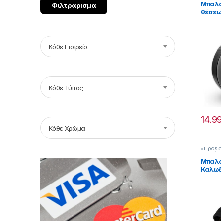
Μπαλα
Φιλτράρισμα
θέσεω
και Κ
[2532
Κάθε Εταιρεία
Κάθε Τύπος
14.9
Κάθε Χρώμα
• Προεκ
& Αντάπ
Μπαλα
Καλωδ
x 1.5 
[2532