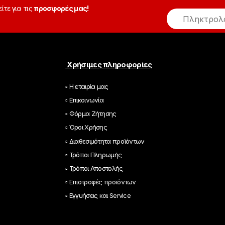
είτε για τις
προσφορές μας!
E
m
a
i
l
*
Χρήσιμες πληροφορίες
▫ Η εταιρία μας
▫ Επικοινωνία
▫ Φόρμα Ζήτησης
▫ Όροι Χρήσης
▫ Διαθεσιμότητα προϊόντων
▫ Τρόποι Πληρωμής
▫ Τρόποι Αποστολής
▫ Επιστροφές προϊόντων
▫ Εγγυήσεις και Service