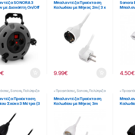
ντέζα SONORA 3
Μπαλαντέζα Προέκταση
Sonora
ν με Διακόπτη On/Off
Καλωδίου με Μήκος 2m ( 3 x
Μπαλαν
αλώδιο 5m
2.5mm²) σε λευκό χρώμα
Καλωδί
21045]
[255221044]
Διατομ
Λευκή
9
€
9.99
€
4.50
€
τάσεις
,
Sonora
,
Πολύπριζα
• Προεκτάσεις
,
Sonora
,
Πολύπριζα
• Προεκτά
τορες
& Αντάπτορες
& Αντάπτ
ντέζα Προέκταση
Μπαλαντέζα Προέκταση
Μπαλαν
ίου Σούκο 3 Μέτρα (3
Καλωδίου με Μήκος 3m
Καλωδί
mm²) σε Μαύρο Χρώμα
Διατομής 3×1.5mm² Λευκή
Διατομ
21019]
[253221018]
253221