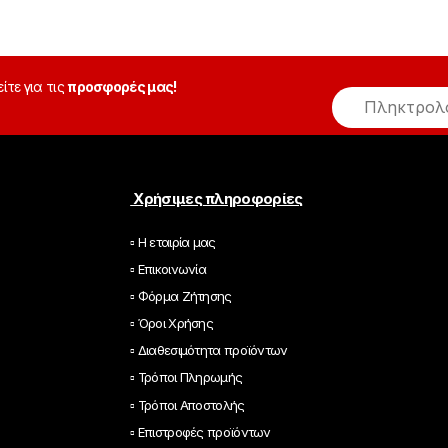
είτε για τις
προσφορές μας!
E
m
a
i
l
*
Χρήσιμες πληροφορίες
▫ Η εταιρία μας
▫ Επικοινωνία
▫ Φόρμα Ζήτησης
▫ Όροι Χρήσης
▫ Διαθεσιμότητα προϊόντων
▫ Τρόποι Πληρωμής
▫ Τρόποι Αποστολής
▫ Επιστροφές προϊόντων