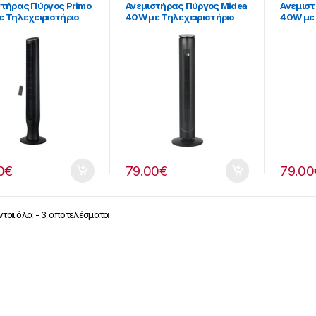
στήρας Πύργος Primo
Ανεμιστήρας Πύργος Midea
Ανεμιστ
ε Τηλεχειριστήριο
40W με Τηλεχειριστήριο
40W με 
ς [280299158]
[280182008]
[28018
0
€
79.00
€
79.00
ται όλα - 3 αποτελέσματα