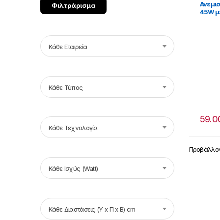
Ανεμι
Φιλτράρισμα
45W μ
Μαύρο
Κάθε Εταιρεία
Κάθε Τύπος
59.0
Κάθε Τεχνολογία
Προβάλλον
Κάθε Ισχύς (Watt)
Κάθε Διαστάσεις (Υ x Π x Β) cm