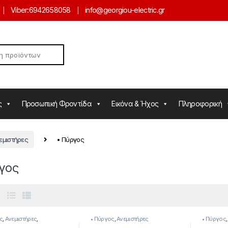
Viber:
6942658058
info@georgiou-electric.gr
ς
Προσωπική Φροντίδα
Εικόνα & Ήχος
Πληροφορική
εμιστήρες
• Πύργος
γος
ς
,
Ανεμιστήρες
,
• Πύργος
,
Ανεμιστήρες
• Πύργος
ορές