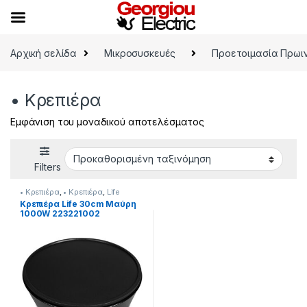
Skip to navigation
Skip to content
Αρχική σελίδα
Μικροσυσκευές
Προετοιμασία Πρωι
• Κρεπιέρα
Εμφάνιση του μοναδικού αποτελέσματος
Filters
• Κρεπιέρα
,
• Κρεπιέρα
,
Life
Κρεπιέρα Life 30cm Μαύρη
1000W 223221002