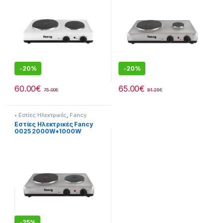
-
20%
-
20%
60.00
€
65.00
€
75.00
€
81.25
€
• Εστίες Ηλεκτρικές
,
Fancy
Εστίες Ηλεκτρικές Fancy
0025 2000W+1000W
-
25%