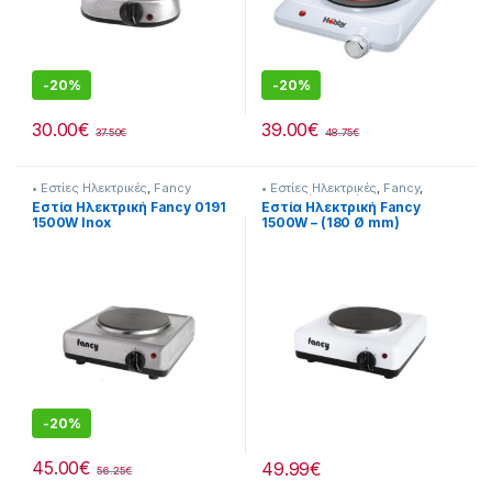
-
20%
-
20%
30.00
€
39.00
€
37.50
€
48.75
€
• Εστίες Ηλεκτρικές
,
Fancy
• Εστίες Ηλεκτρικές
,
Fancy
,
Συσκευές Κουζίνας
Εστία Ηλεκτρική Fancy 0191
Εστία Ηλεκτρική Fancy
1500W Inox
1500W – (180 Ø mm)
[255324106]
-
20%
45.00
€
49.99
€
56.25
€