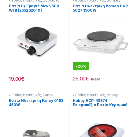
• Εστίες Ηλεκτρικές
,
Συσκευές
• Εστίες Ηλεκτρικές
,
Boman
,
Κουζίνας
Συσκευές Κουζίνας
Εστία IQ Εμαγιέ Μονή 500
Εστία Ηλεκτρική Boman DKP
Watt [255262010]
5027 1500W
-
20%
29.00
€
19.00
€
36.25
€
• Εστίες Ηλεκτρικές
,
Fancy
• Εστίες Ηλεκτρικές
,
Hobby
Εστία Ηλεκτρική Fancy 0183
Hobby HCP-40374
450W
Επιτραπέζια Εστία Κεραμική
Μονή Λευκή