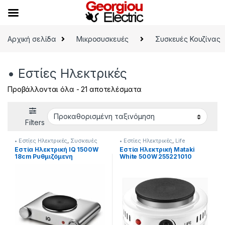
Skip to navigation
Skip to content
Αρχική σελίδα
Μικροσυσκευές
Συσκευές Κουζίνας
• Εστίες Ηλεκτρικές
Προβάλλονται όλα - 21 αποτελέσματα
Filters
• Εστίες Ηλεκτρικές
,
Συσκευές
• Εστίες Ηλεκτρικές
,
Life
Κουζίνας
Εστία Ηλεκτρική IQ 1500W
Εστία Ηλεκτρική Mataki
18cm Ρυθμιζόμενη
White 500W 255221010
θερμοκρασία [225262010]