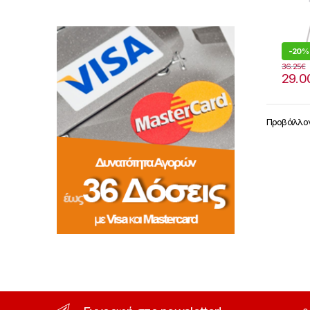
-
20%
36.25
€
29.0
Προβάλλον