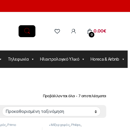
0.00
€
0
Τηλεφωνία
Ηλεκτρολογικό Υλικό
Horeca & Airbnb
Προβάλλονται όλα - 7 αποτελέσματα
ειρός
,
Primo
• Μίξερ χειρός
,
Philips
,
Μικροσυσκευές
,
Συσκευές