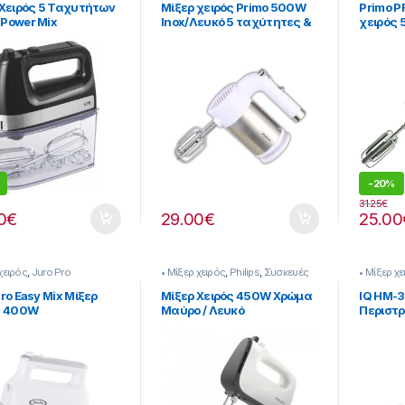
 Χειρός 5 Ταχυτήτων
Μίξερ χειρός Primo 500W
Primo P
Power Mix
Inox/Λευκό 5 ταχύτητες &
χειρός
1015
turbo [225299012]
-
20%
31.25
€
0
€
29.00
€
25.00
χειρός
,
Juro Pro
• Μίξερ χειρός
,
Philips
,
Συσκευές
• Μίξερ χ
Κουζίνας
Κουζίνας
ro Easy Mix Μίξερ
Μίξερ Χειρός 450W Χρώμα
IQ HM-3
ς 400W
Μαύρο / Λευκό
Περιστ