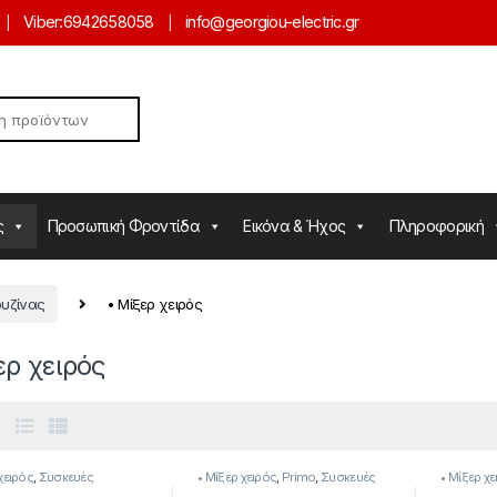
Viber:
6942658058
info@georgiou-electric.gr
ς
Προσωπική Φροντίδα
Εικόνα & Ήχος
Πληροφορική
ουζίνας
• Μίξερ χειρός
ερ χειρός
χειρός
,
Συσκευές
• Μίξερ χειρός
,
Primo
,
Συσκευές
• Μίξερ χ
ας
Κουζίνας