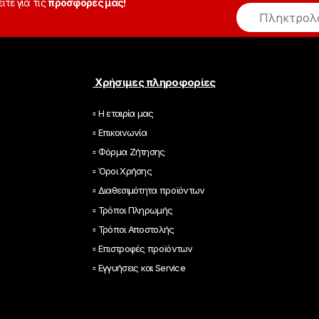
είτε για τις
προσφορές μας!
E
m
a
i
l
*
Χρήσιμες πληροφορίες
▫ Η εταιρία μας
▫ Επικοινωνία
▫ Φόρμα Ζήτησης
▫ Όροι Χρήσης
▫ Διαθεσιμότητα προϊόντων
▫ Τρόποι Πληρωμής
▫ Τρόποι Αποστολής
▫ Επιστροφές προϊόντων
▫ Εγγυήσεις και Service