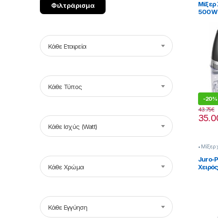
Μίξερ
Φιλτράρισμα
500W 
22522
Κάθε Εταιρεία
Κάθε Τύπος
-
20%
43.75
€
35.0
Κάθε Ισχύς (Watt)
• Μίξερ 
Juro-P
Χειρό
Κάθε Χρώμα
Κάθε Εγγύηση