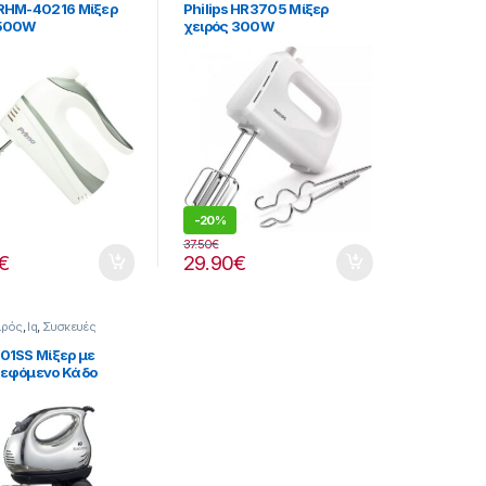
Κουζίνας
RHM-40216 Μίξερ
Philips HR3705 Μίξερ
 500W
χειρός 300W
-
20%
37.50
€
€
29.90
€
ειρός
,
Iq
,
Συσκευές
01SS Μίξερ με
ρεφόμενο Κάδο