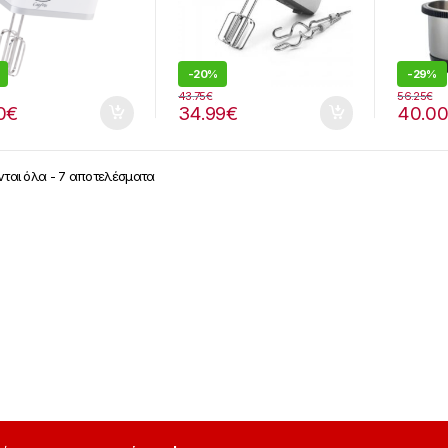
-
20%
-
29%
43.75
€
56.25
€
0
€
34.99
€
40.00
ται όλα - 7 αποτελέσματα