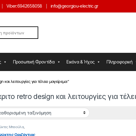
Viber:
6942658058
info@georgiou-electric.gr
ς
Προσωπική Φροντίδα
Εικόνα & Ήχος
Πληροφορική
gn και λειτουργίες για τέλειο μαγείρεμα”
ριτο retro design και λειτουργίες για τέλε
ψύκτες Μπαούλα
,
κτες
ύκτης Οριζόντιος