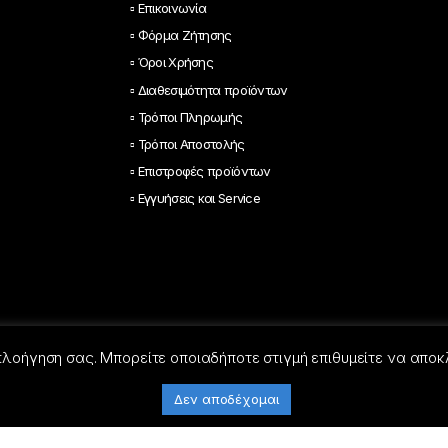
▫ Επικοινωνία
▫ Φόρμα Ζήτησης
▫ Όροι Χρήσης
▫ Διαθεσιμότητα προϊόντων
▫ Τρόποι Πληρωμής
▫ Τρόποι Αποστολής
▫ Επιστροφές προϊόντων
▫ Εγγυήσεις και Service
 πλοήγηση σας. Μπορείτε οποιαδήποτε στιγμή επιθυμείτε να αποκ
Δεν αποδέχομαι