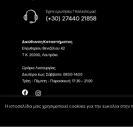
Έχετε ερωτήσεις ? Καλέστε μας!
(+30) 27440 21858
Διεύθυνση Καταστήματος
Ελευθερίου Βενιζέλου 42
Τ.Κ. 20300, Λουτράκι
Ωράριο Λειτουργίας
Δευτέρα έως Σάββατο: 09:00-14:00
Τρίτη - Πέμπτη - Παρασκευή: 17:30 – 21:00
Η ιστοσελίδα μας χρησιμοποιεί cookies για την ευκολία στην
© Georgiou-Electric