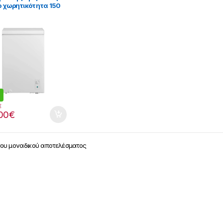
o χωρητικότητα 150
 902182012
€
00
€
του μοναδικού αποτελέσματος