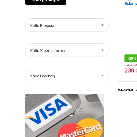
Eskim
λίτρα
Κάθε Εταιρεία
Κάθε Χωρητικότητα
-
25%
320.00
239.
Κάθε Εγγύηση
Εμφάνιση 