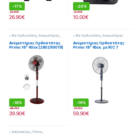
-
17%
-
20%
32.50
€
12.50
€
26.90
€
10.00
€
• Με Ορθοστάτη
,
Ανεμιστήρες
,
• Με Ορθοστάτη
,
Ανεμιστήρες
Προσφορές
Ανεμιστήρας Ορθοστάτης
Ανεμιστήρας Ορθοστάτης
Primo 16” 40εκ [280299019]
Primo 18” 45εκ. με R/C 7
Φτερά 280299123
-
18%
-
19%
48.75
€
73.75
€
39.90
€
59.90
€
• Επιδαπέδιοι
,
Primo
,
Ανεμιστήρες