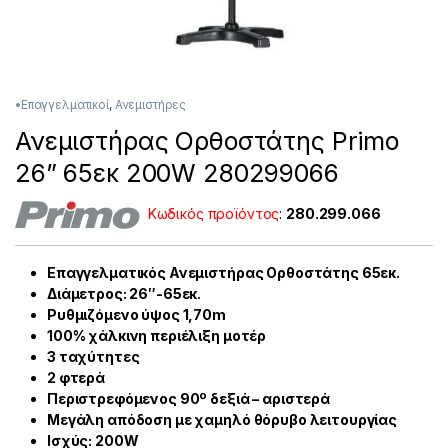
•Επαγγελματικοί
,
Ανεμιστήρες
Ανεμιστήρας Ορθοστάτης Primo
26” 65εκ 200W 280299066
Κωδικός προϊόντος
:
280.299.066
Επαγγελματικός Ανεμιστήρας Ορθοστάτης 65εκ.
Διάμετρος: 26″-65εκ.
Ρυθμιζόμενο ύψος 1,70m
100% χάλκινη περιέλιξη μοτέρ
3 ταχύτητες
2 φτερά
Περιστρεφόμενος 90º δεξιά – αριστερά
Μεγάλη απόδοση με χαμηλό θόρυβο λειτουργίας
Ισχύς: 200W