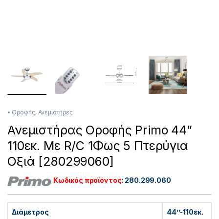
• Οροφής
,
Ανεμιστήρες
Ανεμιστήρας Οροφής Primo 44”
110εκ. Με R/C 1Φως 5 Πτερύγια
Οξιά [280299060]
Κωδικός προϊόντος
:
280.299.060
Διάμετρος
44’’-110εκ.