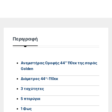
Περιγραφή
Ανεμιστήρας Οροφής 44” 110εκ της σειράς
Golden
Διάμετρος 44’’-110εκ
3 ταχύτητες
5 πτερύγια
1 Φως