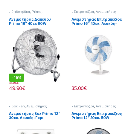
• Επιδαπέδιοι
,
Primo
,
• Επιτραπέζιοι
,
Ανεμιστήρες
Ανεμιστήρες
Ανεμιστήρας Δαπέδου
Ανεμιστήρας Επιτραπέζιος
Primo 16” 40εκ 90W
Primo 16” 40εκ. Λευκός-
280299030
Μπλε [280299049]
-
19%
61.25
€
49.90
€
35.00
€
• Box Fan
,
Ανεμιστήρες
• Επιτραπέζιοι
,
Ανεμιστήρες
Ανεμιστήρας Box Primo 12”
Ανεμιστήρας Επιτραπέζιος
30εκ. Λευκός-Γκρι
Primo 12” 30εκ. 50W
280299004
Μαύρος [280299039]