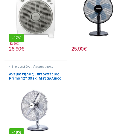
-
17%
32.50
€
26.90
€
25.90
€
• Επιτραπέζιοι
,
Ανεμιστήρες
Ανεμιστήρας Επιτραπέζιος
Primo 12” 30εκ. Μεταλλικός
280299076
-
19%