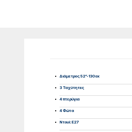
Διάμετρος 52’’-130εκ
3 Ταχύτητες
4 πτερύγια
4 Φώτα
Ντουί: E27