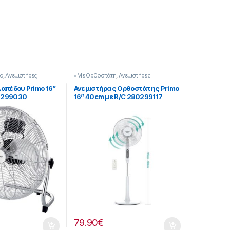
o
,
Ανεμιστήρες
• Με Ορθοστάτη
,
Ανεμιστήρες
απέδου Primo 16”
Ανεμιστήρας Ορθοστάτης Primo
0299030
16” 40cm με R/C 280299117
79.90
€