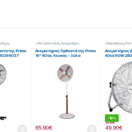
στήρες
• Με Ορθοστάτη
,
Ανεμιστήρες
• Επιδαπέδιοι
,
Prim
οστάτης Primo
Ανεμιστήρας Ορθοστάτης Primo
Ανεμιστήρας Δ
280299037
16” 40εκ. Λευκός – Ξύλο
40εκ 90W 28
[280299115]
-
19%
61.25
€
65.90
€
49.90
€