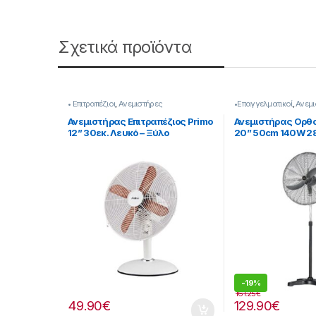
Σχετικά προϊόντα
• Επιτραπέζιοι
,
Ανεμιστήρες
•Επαγγελματικοί
,
Ανεμι
Ανεμιστήρας Επιτραπέζιος Primo
Ανεμιστήρας Ορθ
12” 30εκ. Λευκό – Ξύλο
20” 50cm 140W 
[280299116]
-
19%
161.25
€
49.90
€
129.90
€