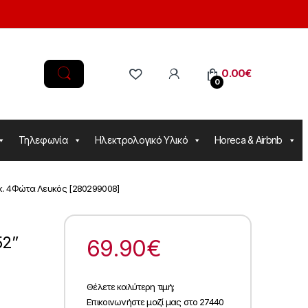
0.00
€
0
Τηλεφωνία
Ηλεκτρολογικό Υλικό
Horeca & Airbnb
κ. 4Φώτα Λευκός [280299008]
52”
69.90
€
Θέλετε καλύτερη τιμή;
Επικοινωνήστε μαζί μας στο 27440