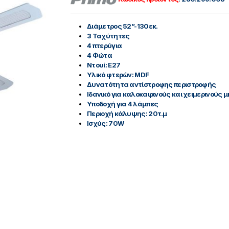
Διάμετρος 52’’-130εκ.
3 Ταχύτητες
4 πτερύγια
4 Φώτα
Ντουί: E27
Υλικό φτερών: MDF
Δυνατότητα αντίστροφης περιστροφής
Ιδανικό για καλοκαιρινούς και χειμερινούς 
Υποδοχή για 4 λάμπες
Περιοχή κάλυψης: 20τ.μ
Ισχύς: 70W