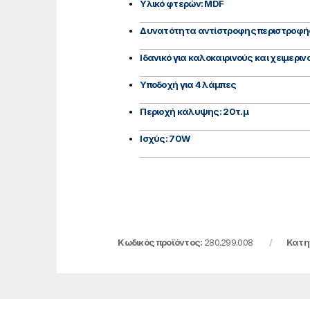
Υλικό φτερών: MDF
Δυνατότητα αντίστροφης περιστροφή
Ιδανικό για καλοκαιρινούς και χειμερι
Υποδοχή για 4 λάμπες
Περιοχή κάλυψης: 20τ.μ
Ισχύς: 70W
Κωδικός προϊόντος:
280.299.008
Κατη