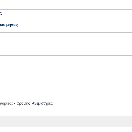
ς
νούς μήνες
γορίες:
• Οροφής
,
Ανεμιστήρες