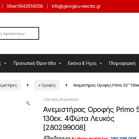
Viber:
6942658058
info@georgiou-electric.gr
ς
Προσωπική Φροντίδα
Εικόνα & Ήχος
Πληροφορική
εμιστήρες
• Οροφής
Ανεμιστήρας Οροφής Primo 52” 130ε
• Οροφής
,
Ανεμιστήρες
Ανεμιστήρας Οροφής Primo 
130εκ. 4Φώτα Λευκός
[280299008]
Κωδικός προϊόντος
:
280.299.008