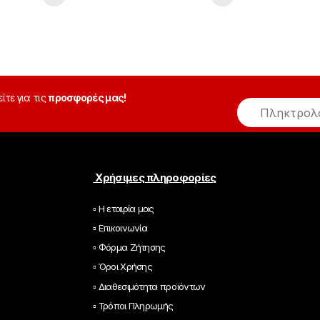
είτε για τις
προσφορές μας!
E
m
a
i
l
*
Χρήσιμες πληροφορίες
▫ Η εταιρία μας
▫ Επικοινωνία
▫ Φόρμα Ζήτησης
▫ Όροι Χρήσης
▫ Διαθεσιμότητα προϊόντων
▫ Τρόποι Πληρωμής