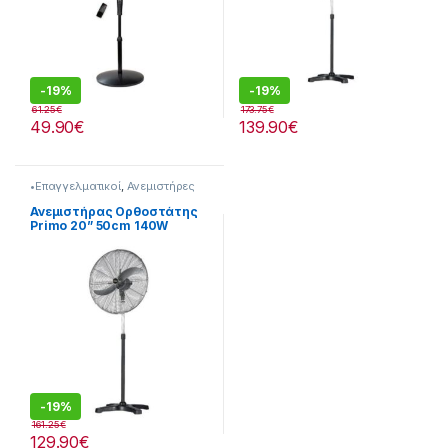
-
19%
-
19%
61.25
€
173.75
€
49.90
€
139.90
€
•Επαγγελματικοί
,
Ανεμιστήρες
Ανεμιστήρας Ορθοστάτης
Primo 20” 50cm 140W
280299037
-
19%
161.25
€
129.90
€