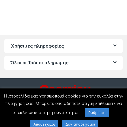
Χρήσιμες πληροφορίες
Όλοι οι Τρόποι πληρωμής
Η ιστοσελίδα μας χρησιμοποιεί cookies για την ευκολία στην
πλοήγηση σας. Μπορείτε οποιαδήποτε στιγμή επιθυμείτε να
αποκλείσετε αυτή τη δυνατότητα.
Ρυθμίσεις
Έχετε ερωτήσεις ? Καλέστε
μας!
Αποδέχομαι
Δεν αποδέχομαι
(+30) 27440 21858