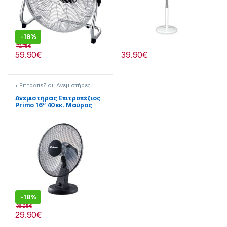
-
19%
73.75
€
59.90
€
39.90
€
• Επιτραπέζιοι
,
Ανεμιστήρες
Ανεμιστήρας Επιτραπέζιος
Primo 16” 40εκ. Μαύρος
280299119
-
18%
36.25
€
29.90
€