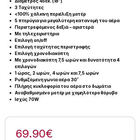
Διάμετρος 45εκ. (18”)
3 Ταχύτητες
<100% χάλκινη περιέλιξη μοτέρ
5 πτερύγια για μεγαλύτερη κατανομή του αέρα
Περιστρεφόμενος δεξιά – αριστερά
Με τηλεχειριστήριο
Επιλογή on/off
Επιλογή ταχύτητας
περιστροφής
Επιλογή χρονοδιακόπτη
Με χρονοδιακόπτη 7,5 ωρών και δυνατότητα 4
επιλογών
1 ώρας, 2 ωρών, 4 ωρών και 7,5 ωρών
Ρυθμιζόμενη γωνία αέρα 30˚
Πλήρης κυκλοφορία του αέρα στο δωμάτιο
Αναβαθμισμένο μοτέρ με χαμηλότερο θόρυβο
Ισχύς 70W
69.90
€