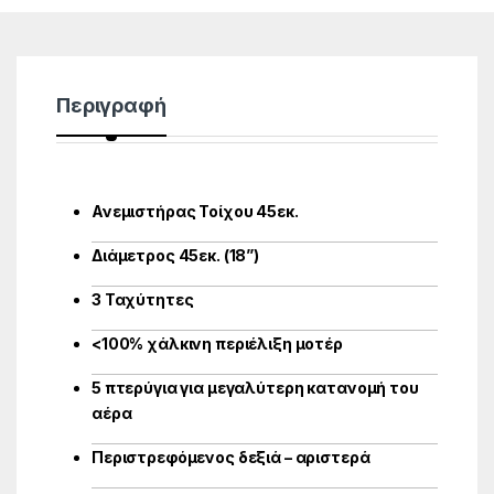
Περιγραφή
Ανεμιστήρας Τοίχου 45εκ.
Διάμετρος 45εκ. (18”)
3 Ταχύτητες
<100% χάλκινη περιέλιξη μοτέρ
5 πτερύγια για μεγαλύτερη κατανομή του
αέρα
Περιστρεφόμενος δεξιά – αριστερά