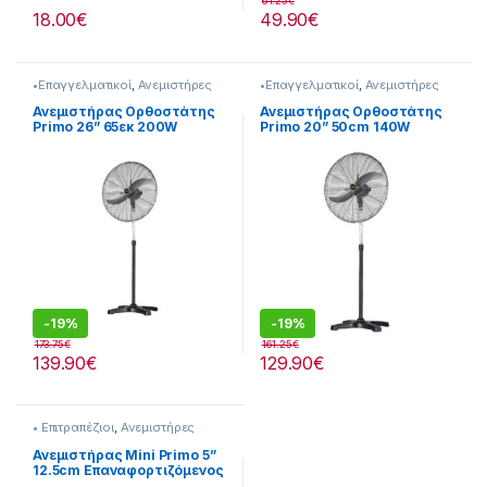
61.25
€
18.00
€
49.90
€
•Επαγγελματικοί
,
Ανεμιστήρες
•Επαγγελματικοί
,
Ανεμιστήρες
Ανεμιστήρας Ορθοστάτης
Ανεμιστήρας Ορθοστάτης
Primo 26” 65εκ 200W
Primo 20” 50cm 140W
280299066
280299037
-
19%
-
19%
173.75
€
161.25
€
139.90
€
129.90
€
• Επιτραπέζιοι
,
Ανεμιστήρες
Ανεμιστήρας Mini Primo 5”
12.5cm Επαναφορτιζόμενος
280299120