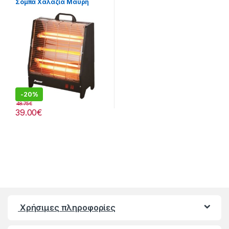
Σόμπα Χαλαζία Μαύρη
-
20%
48.75
€
39.00
€
Χρήσιμες πληροφορίες