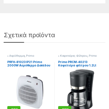
Σχετικά προϊόντα
• Αερόθερμα
,
Primo
• Καφετιέρες Φίλτρου
,
Primo
PRFH-81023 IP21 Primo
Primo PRCM-40213
2000W Αερόθερμο Δαπέδου
Καφετιέρα φίλτρου 1.2Lt
Λευκό/Γκρι
10φλ