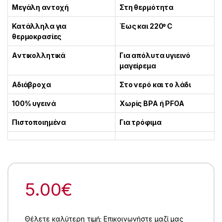
Μεγάλη αντοχή
Στη θερμότητα
Κατάλληλα για
Έως και 220⁰ C
θερμοκρασίες
Aντικολλητικά
Για απόλυτα υγιεινό
μαγείρεμα
Αδιάβροχα
Στο νερό και το λάδι
100% υγεινά
Χωρίς BPA ή PFOA
Πιστοποιημένα
Για τρόφιμα
5.00
€
Θέλετε καλύτερη τιμή; Επικοινωνήστε μαζί μας