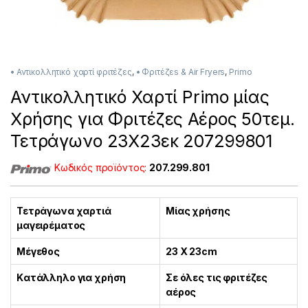
• Αντικολλητικό χαρτί φριτέζες
,
• Φριτέζεs & Air Fryers
,
Primo
Αντικολλητικό Χαρτί Primo μίας
Χρήσης για Φριτέζες Αέρος 50τεμ.
Τετράγωνο 23Χ23εκ 207299801
Κωδικός προϊόντος:
207.299.801
Τετράγωνα χαρτιά
Μίας χρήσης
μαγειρέματος
Μέγεθος
23 Χ 23cm
Kατάλληλο για χρήση
Σε όλες τις φριτέζες
αέρος