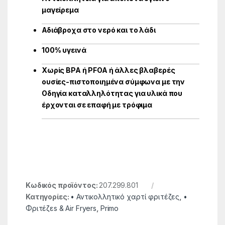
μαγείρεμα
Αδιάβροχα στο νερό και το λάδι
100% υγεινά
Χωρίς BPA ή PFOA ή άλλες βλαβερές
ουσίες-πιστοποιημένα σύμφωνα με την
Οδηγία καταλληλότητας για υλικά που
έρχονται σε επαφή με τρόφιμα
Κωδικός προϊόντος:
207.299.801
Κατηγορίες:
• Αντικολλητικό χαρτί φριτέζες
,
•
Φριτέζεs & Air Fryers
,
Primo