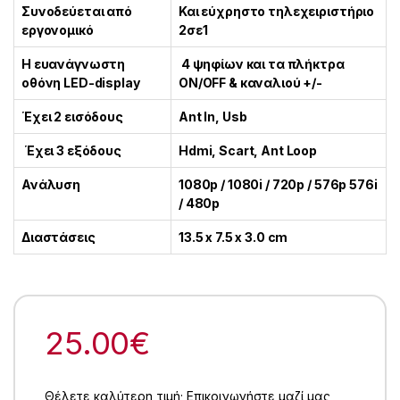
Συνοδεύεται από
Και εύχρηστο τηλεχειριστήριο
εργονομικό
2σε1
Η ευανάγνωστη
4 ψηφίων και τα πλήκτρα
οθόνη LED-display
ON/OFF & καναλιού +/-
Έχει 2 εισόδους
Ant In, Usb
Έχει 3 εξόδους
Hdmi, Scart, Ant Loop
Ανάλυση
1080p / 1080i / 720p / 576p 576i
/ 480p
Διαστάσεις
13.5 x 7.5 x 3.0 cm
25.00
€
Θέλετε καλύτερη τιμή; Επικοινωνήστε μαζί μας