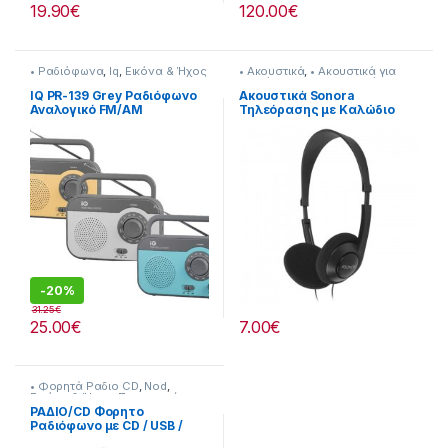
19.90
€
120.00
€
• Ραδιόφωνα
,
Iq
,
Εικόνα & Ήχος
• Ακουστικά
,
• Ακουστικά για
Τηλεόραση
,
Sonora
,
Εικόνα &
Ήχος
IQ PR-139 Grey Ραδιόφωνο
Ακουστικά Sonora
Αναλογικό FM/AM
Τηλεόρασης με Καλώδιο
Μήκους 6m 814221013
-
20%
31.25
€
25.00
€
7.00
€
• Φορητά Ραδιο CD
,
Nod
,
Εικόνα & Ήχος
,
Προσφορές
ΡΑΔΙΟ/CD Φορητο
Ραδιόφωνο με CD / USB /
MP3 / AUX και οθόνη LCD