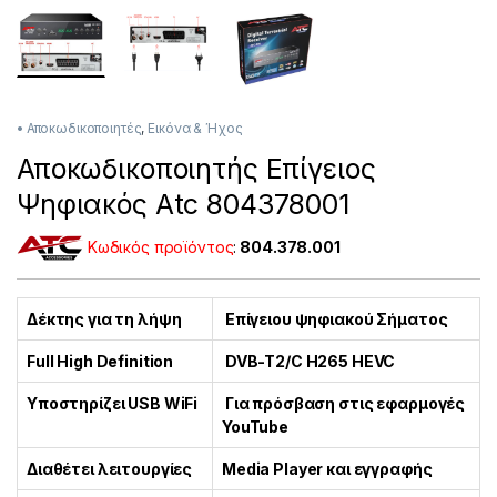
• Αποκωδικοποιητές
,
Εικόνα & Ήχος
Αποκωδικοποιητής Επίγειος
Ψηφιακός Atc 804378001
Κωδικός προϊόντος
:
804.378.001
Δέκτης για τη λήψη
Επίγειου ψηφιακού Σήματος
Full High Definition
DVB-T2/C Η265 HEVC
Υποστηρίζει USB WiFi
Για πρόσβαση στις εφαρμογές
YouTube
Διαθέτει λειτουργίες
Media Player και εγγραφής