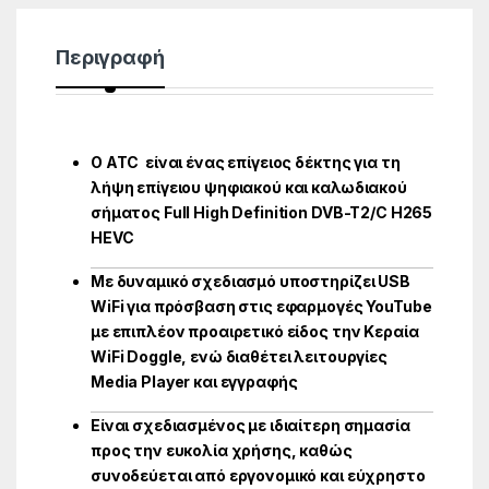
Περιγραφή
Ο ATC είναι ένας επίγειος δέκτης για τη
λήψη επίγειου ψηφιακού και καλωδιακού
σήματος Full High Definition DVB-T2/C Η265
HEVC
Με δυναμικό σχεδιασμό υποστηρίζει USB
WiFi για πρόσβαση στις εφαρμογές YouTube
με επιπλέον προαιρετικό είδος την Κεραία
WiFi Doggle, ενώ διαθέτει λειτουργίες
Media Player και εγγραφής
Είναι σχεδιασμένος με ιδιαίτερη σημασία
προς την ευκολία χρήσης, καθώς
συνοδεύεται από εργονομικό και εύχρηστο