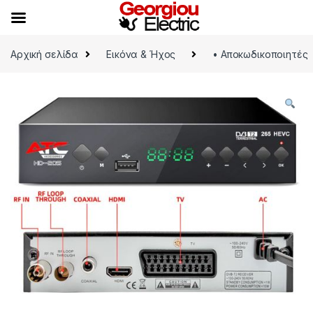
Skip to navigation
Skip to content
Αρχική σελίδα
Εικόνα & Ήχος
• Αποκωδικοποιητές