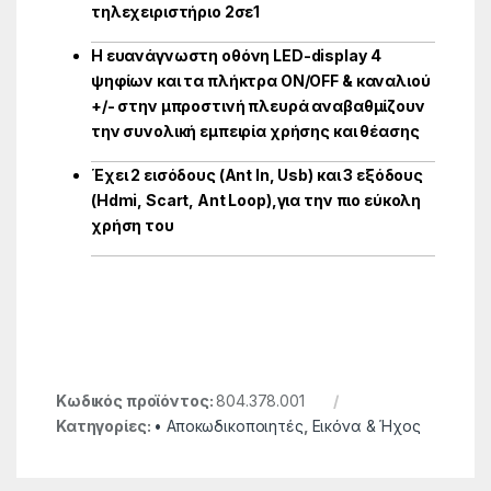
τηλεχειριστήριο 2σε1
Η ευανάγνωστη οθόνη LED-display 4
ψηφίων και τα πλήκτρα ON/OFF & καναλιού
+/- στην μπροστινή πλευρά αναβαθμίζουν
την συνολική εμπειρία χρήσης και θέασης
Έχει 2 εισόδους (Ant In, Usb) και 3 εξόδους
(Hdmi, Scart, Ant Loop),για την πιο εύκολη
χρήση του
Κωδικός προϊόντος:
804.378.001
Κατηγορίες:
• Αποκωδικοποιητές
,
Εικόνα & Ήχος