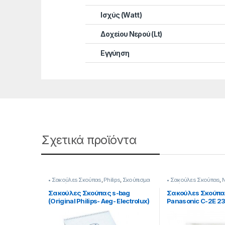
Ισχύς (Watt)
Δοχείου Νερού (Lt)
Εγγύηση
Σχετικά προϊόντα
• Σακούλεs Σκούπαs
,
Philips
,
Σκούπισμα
• Σακούλεs Σκούπαs
,
N
& Καθάρισμα
Καθάρισμα
Σακούλες Σκούπας s-bag
Σακούλεs Σκούπα
(Original Philips- Aeg- Electrolux)
Panasonic C-2E 2
232206001