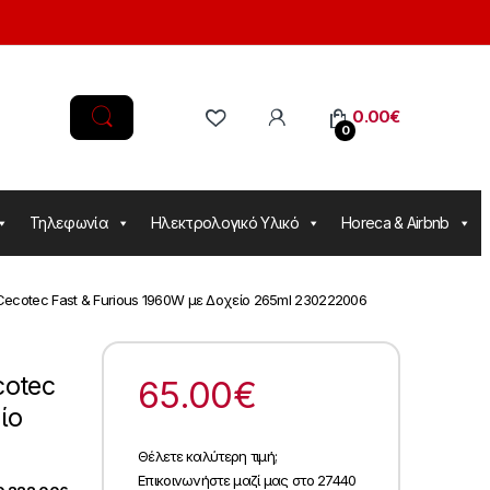
0.00
€
0
Τηλεφωνία
Ηλεκτρολογικό Υλικό
Horeca & Airbnb
ecotec Fast & Furious 1960W με Δοχείο 265ml 230222006
cotec
65.00
€
ίο
Θέλετε καλύτερη τιμή;
Επικοινωνήστε μαζί μας στο 27440