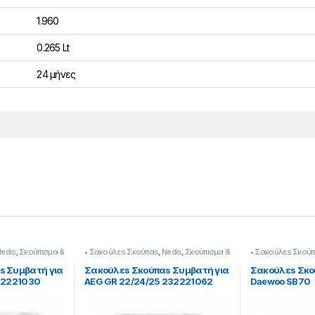
1.960
0.265 Lt
24 μήνες
edis
,
Σκούπισμα &
• Σακούλεs Σκούπαs
,
Nedis
,
Σκούπισμα &
• Σακούλεs Σκού
Καθάρισμα
Καθάρισμα
s Συμβατή για
Σακούλεs Σκούπαs Συμβατή για
Σακούλεs Σκο
32221030
AEG GR 22/24/25 232221062
Daewoo SB70