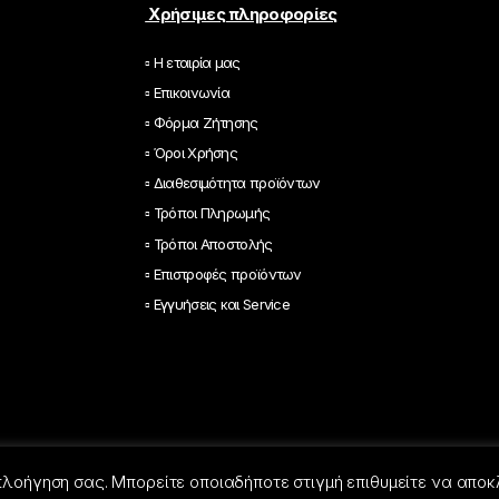
*
Χρήσιμες πληροφορίες
▫ Η εταιρία μας
▫ Επικοινωνία
▫ Φόρμα Ζήτησης
▫ Όροι Χρήσης
▫ Διαθεσιμότητα προϊόντων
▫ Τρόποι Πληρωμής
▫ Τρόποι Αποστολής
▫ Επιστροφές προϊόντων
▫ Εγγυήσεις και Service
 πλοήγηση σας. Μπορείτε οποιαδήποτε στιγμή επιθυμείτε να αποκ