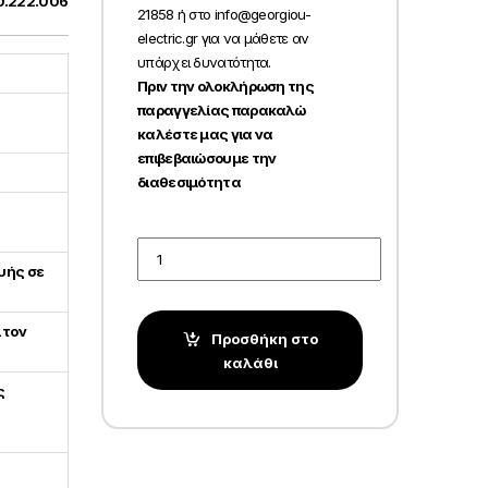
0.222.006
21858 ή στο info@georgiou-
electric.gr για να μάθετε αν
υπάρχει δυνατότητα.
Πριν την ολοκλήρωση της
παραγγελίας παρακαλώ
καλέστε μας για να
επιβεβαιώσουμε την
διαθεσιμότητα
Quantity
υής σε
 τον
Προσθήκη στο
καλάθι
ς