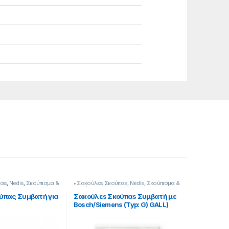
παs
,
Nedis
,
Σκούπισμα &
• Σακούλεs Σκούπαs
,
Nedis
,
Σκούπισμα &
Καθάρισμα
ύπας Συμβατή για
Σακούλεs Σκούπαs Συμβατή με
Bosch/Siemens (Typ: G) GALL)
232221026