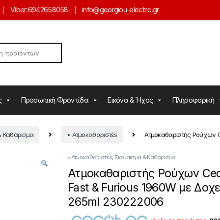
Viber:
6942658058
info@georgiou-electric.gr
ς
Προσωπική Φροντίδα
Εικόνα & Ήχος
Πληροφορική
& Καθάρισμα
• Ατμοκαθαριστέs
Ατμοκαθαριστής Ρούχων C
• Ατμοκαθαριστέs
,
Σκούπισμα & Καθάρισμα
Ατμοκαθαριστής Ρούχων Ce
Fast & Furious 1960W με Δοχε
265ml 230222006