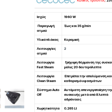
Κωδικός προϊόντος
:
23
Ισχύς
1960 W
Παραγωγή
Έως και 35 g/min
ατμού
Υλικό πλάκας
Κεραμική
Λειτουργίες
2
ατμού
Λειτουργία
Γρήγορη θέρμανση της συσκε
Fast Steam
μόλις 20 δευτερόλεπτα
Λειτουργία
Επιτρέπει την απολύμανση και
Clean Steam
καθαρισμό υφασμάτων
Σύστημα Auto
Αυτόματη απενεργοποίηση τη
Off
συσκευής μετά από 8 λεπτά
αδράνειας
Χωρητικότητα
0.265 Lt