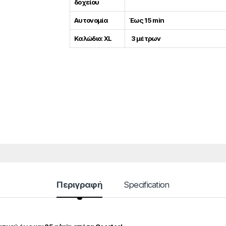
δοχείου
Αυτονομία
Έως 15 min
Καλώδιο: XL
3 μέτρων
Περιγραφή
Specification