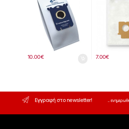
10.00
€
7.00
€
Εγγραφή στο newsletter!
... ενημερωθ