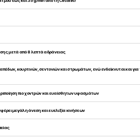
μού έως και 35 g/min από τη Cecotec!
ης μετά από 8 λεπτά αδράνειας
πέδων, κουρτινών, σεντονιών και στρωμάτων, ενώ ενδείκνυται και γι
περιποίηση πιο χοντρών και ευαίσθητων υφασμάτων
σφέρει μεγάλη άνεση και ευελιξία κινήσεων
πείας