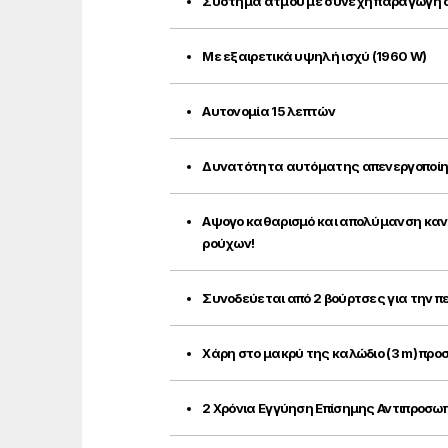
Σύστημα ατμού με συνεχή παραγωγή ατ
Με εξαιρετικά υψηλή ισχύ (1960 W)
Αυτονομία 15 λεπτών
Δυνατότητα αυτόματης απενεργοποίησ
Αψογο καθαρισμό και απολύμανση κανα
ρούχων!
Συνοδεύεται από 2 βούρτσες για την 
Χάρη στο μακρύ της καλώδιο (3 m) προ
2 Χρόνια Εγγύηση Επίσημης Αντιπροσω