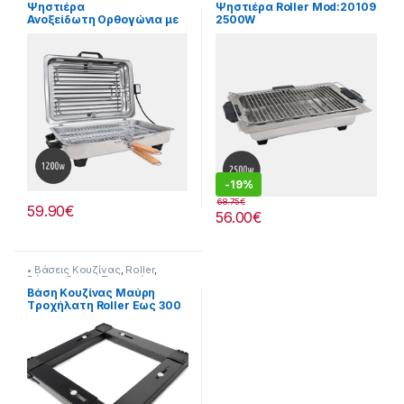
Ψηστιέρα
Ψηστιέρα Roller Mod:20109
Ανοξείδωτη Ορθογώνια με
2500W
Καπάκι Roler 1200W
[20832004]
-
19%
68.75
€
59.90
€
56.00
€
• Βάσεις Κουζίνας
,
Roller
,
Βάσεις Οικιακ. Συσκευών
Βάση Κουζίνας Μαύρη
Tροχήλατη Roller Εως 300
κιλά! 25932006