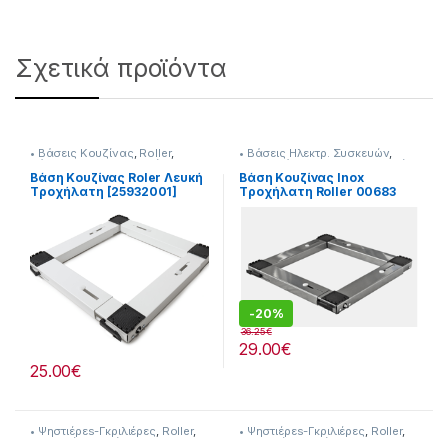
Σχετικά προϊόντα
• Βάσεις Κουζίνας
,
Roller
,
• Βάσεις Ηλεκτρ. Συσκευών
,
Βάσεις Οικιακ. Συσκευών
Roller
,
Βάσεις Οικιακ. Συσκευών
Βάση Κουζίνας Roler Λευκή
Βάση Κουζίνας Inox
Tροχήλατη [25932001]
Tροχήλατη Roller 00683
-
20%
36.25
€
29.00
€
25.00
€
• Ψηστιέρεs-Γκριλιέρες
,
Roller
,
• Ψηστιέρεs-Γκριλιέρες
,
Roller
,
Συσκευές Κουζίνας
Συσκευές Κουζίνας