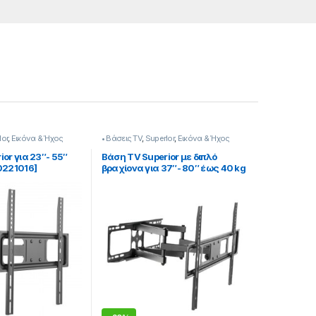
Ior
,
Εικόνα & Ήχος
• Βάσεις TV
,
SuperIor
,
Εικόνα & Ήχος
or για 23″- 55″
Βάση TV Superior με διπλό
0221016]
βραχίονα για 37″- 80″ έως 40 kg
270221031