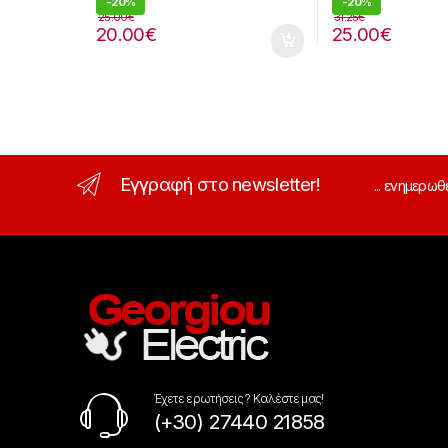
-
20%
-
20%
25.00
€
31.25
€
20.00
€
25.00
€
Εγγραφή στο newsletter!
... ενημερωθ
Έχετε ερωτήσεις ? Καλέστε μας!
(+30) 27440 21858