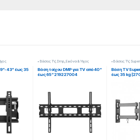
Ήχος
• Βάσεις TV
,
Dmp
,
Εικόνα & Ήχος
• Βάσεις TV
,
Super
9”- 43” έως 35
Βάση τοίχου DMP για TV από 40”
Βάση TV Superi
έως 65” 219227004
έως 35 kg [27