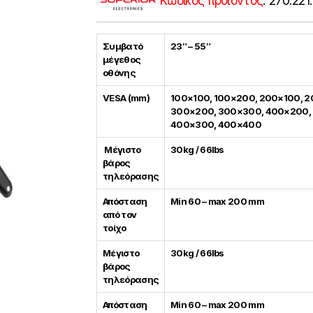
Κωδικός προϊόντος
:
270.221
Συμβατό
23″ – 55″
μέγεθος
οθόνης
VESA (mm)
100×100, 100×200, 200×100, 
300×200, 300×300, 400×200,
400×300, 400×400
Μέγιστο
30kg / 66lbs
βάρος
τηλεόρασης
Απόσταση
Min 60 – max 200 mm
από τον
τοίχο
Μέγιστο
30kg / 66lbs
βάρος
τηλεόρασης
Απόσταση
Min 60 – max 200 mm