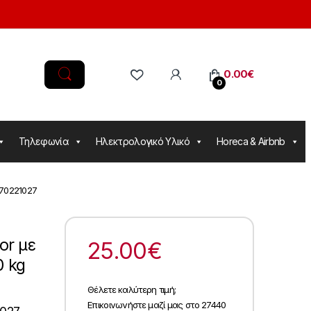
0.00
€
0
Τηλεφωνία
Ηλεκτρολογικό Υλικό
Horeca & Airbnb
270221027
or με
25.00
€
0 kg
Θέλετε καλύτερη τιμή;
Επικοινωνήστε μαζί μας στο 27440