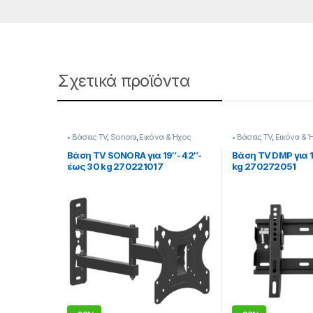
Σχετικά προϊόντα
• Βάσεις TV
,
Sonora
,
Εικόνα & Ήχος
• Βάσεις TV
,
Εικόνα & 
Βάση TV SONORA για 19″- 42″-
Βάση TV DMP για 1
έως 30 kg 270221017
kg 270272051