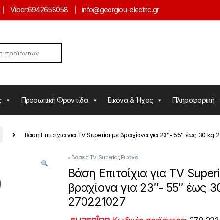
Viber:
6942658058
info@georgiou-electric.gr
ς
Προσωπική Φροντίδα
Εικόνα & Ήχος
Πληροφορική
Βάση Επιτοίχια για TV Superior με βραχίονα για 23″- 55″ έως 30 kg 
• Βάσεις TV
,
SuperIor
,
Εικόνα
Βάση Επιτοίχια για TV Superi
βραχίονα για 23″- 55″ έως 3
270221027