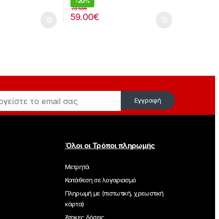
-
20%
73.55
€
59.00
€
Εγγραφή
Όλοι οι Τρόποι πληρωμής
Μετρητά
Κατάθεση σε λογαριασμό
Πληρωμή με (πιστωτική, χρεωστική
κάρτα)
Άτοκες δόσεις