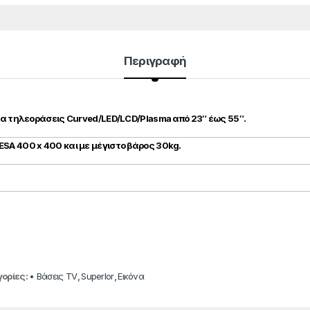
Περιγραφή
για τηλεοράσεις Curved/LED/LCD/Plasma από 23″ έως 55″.
SA 400 x 400 και με μέγιστο βάρος 30kg.
ορίες:
• Βάσεις TV
,
SuperIor
,
Εικόνα