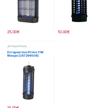
25.00
€
10.00
€
•Εντομοκτόνα
,
Εντομοαπωθητικά
Εντομοκτόνο Primo 11W
Μαύρο [287299006]
15.00
€