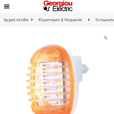
Skip to navigation
Skip to content
Αρχική σελίδα
Κλιματισμός & Θέρμανση
Εντομοαπ