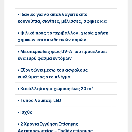
• Ιδανικό για να απαλλαγείτε από
κουνούπια, σκνίπες, μέλισσες, σφήκες κ.α
• Φιλικό προς το περιβάλλον, χωρίς χρήση
χημικών και απωθητικών οσμών
• Με υπεριώδες φως UV-Α που προσελκύει
ένα ευρύ φάσμα εντόμων
• Εξοντώνει μέσω του ασφαλούς
κυκλώματος στο πλέγμα
• Κατάλληλο για χώρους έως 20 m²
• Τύπος λάμπας: LED
• Ισχύς
• 2 Χρόνια Εγγύηση Επίσημης
Αντιπροσωπείας – Προϊόν επίσημης