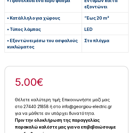
• Προσελκύει ένα ευρύ φάσμα
Εντόμων και τα
εξοντώνει
• Κατάλληλο για χώρους
“Εως 20 m²
• Τύπος λάμπας
LED
• Εξοντώνει μέσω του ασφαλούς
Στο πλέγμα
κυκλώματος
5.00
€
Θέλετε καλύτερη τιμή; Επικοινωνήστε μαζί μας
στο 27440 21858 ή στο info@georgiou-electric.gr
για να μάθετε αν υπάρχει δυνατότητα.
Πριν την ολοκλήρωση της παραγγελίας
παρακαλώ καλέστε μας για να επιβεβαιώσουμε