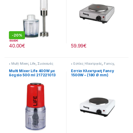
-
20%
50.00
€
40.00
€
59.99
€
• Multi Mixer
,
Life
,
Συσκευές
• Εστίες Ηλεκτρικές
,
Fancy
,
Κουζίνας
Συσκευές Κουζίνας
Multi Mixer Life 400W με
Εστία Ηλεκτρική Fancy
δοχείο 500 ml 217221013
1500W – (180 Ø mm)
[255324106]