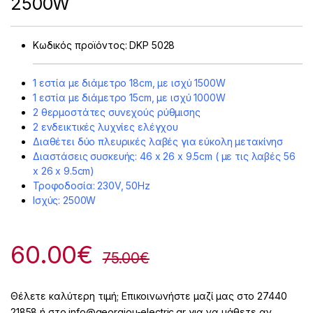
2500W
Κωδικός προϊόντος:
DKP 5028
1 εστία με διάμετρο 18cm, με ισχύ 1500W
1 εστία με διάμετρο 15cm, με ισχύ 1000W
2 θερμοστάτες συνεχούς ρύθμισης
2 ενδεικτικές λυχνίες ελέγχου
Διαθέτει δύο πλευρικές λαβές για εύκολη μετακίνησ
Διαστάσεις συσκευής: 46 x 26 x 9.5cm ( με τις λαβές 56
x 26 x 9.5cm)
Τροφοδοσία: 230V, 50Hz
Ισχύς: 2500W
60.00
€
75.00
€
Θέλετε καλύτερη τιμή; Επικοινωνήστε μαζί μας στο 27440
21858 ή στο info@georgiou-electric.gr για να μάθετε αν