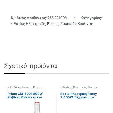
Κωδικός προϊόντος:
255.221.008
Κατηγορίες:
• Εστίες Ηλεκτρικές
,
Boman
,
Συσκευές Κουζίνας
Σχετικά προϊόντα
• Ραβδομπλέντερ
,
Primo
,
• Εστίες Ηλεκτρικές
,
Fancy
,
Συσκευές Κουζίνας
Συσκευές Κουζίνας
Primo CM-6001 800W
Εστία Ηλεκτρική Fancy
Ράβδος Mπλέντερ και
2.000W Ταχείαs Inox
Πολυκόπτης
[255324109]