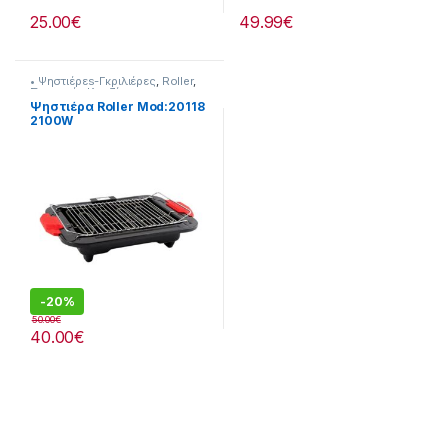
25.00
€
49.99
€
• Ψηστιέρεs-Γκριλιέρες
,
Roller
,
Συσκευές Κουζίνας
Ψηστιέρα Roller Mod:20118
2100W
-
20%
50.00
€
40.00
€