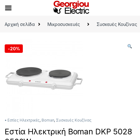
Skip to navigation
Skip to content
Αρχική σελίδα
Μικροσυσκευές
Συσκευές Κουζίνας
-
20%
• Εστίες Ηλεκτρικές
,
Boman
,
Συσκευές Κουζίνας
Εστία Ηλεκτρική Boman DKP 5028