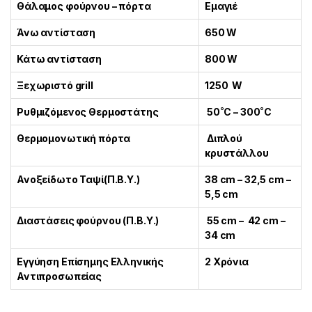
Θάλαμος φούρνου – πόρτα
Εμαγιέ
Άνω αντίσταση
650 W
Κάτω αντίσταση
800 W
Ξεχωριστό grill
1250 W
Ρυθμιζόμενος Θερμοστάτης
50˚C – 300˚C
Θερμομονωτική πόρτα
Διπλού
κρυστάλλου
Ανοξείδωτο Ταψί(Π.Β.Υ.)
38 cm – 32,5 cm –
5,5 cm
Διαστάσεις φούρνου (Π.Β.Υ.)
55 cm – 42 cm –
34 cm
Εγγύηση Επίσημης Ελληνικής
2 Χρόνια
Αντιπροσωπείας