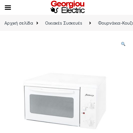
Skip to navigation
Skip to content
Αρχική σελίδα
Οικιακέs Συσκευέs
Φουρνάκια-Κουζι