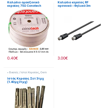
Καλώδιο ομοαξονικό
Καλώδιο κεραίας RF
κεραίας 75Ω Conotech
αρσενικό – θηλυκό 3m
NS50TRI (Διατίθεται
μαύρο Oem.
ανά:1m)
0.40
€
3.00
€
• Βασείς / Ιστοί Κεραίας
,
Oem
Ιστός Κεραίας Σετ 3τμχ
(1.40μχ3τμχ)