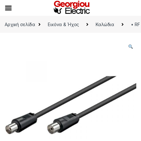
Skip to navigation
Skip to content
Αρχική σελίδα
Εικόνα & Ήχος
Καλώδια
• RF